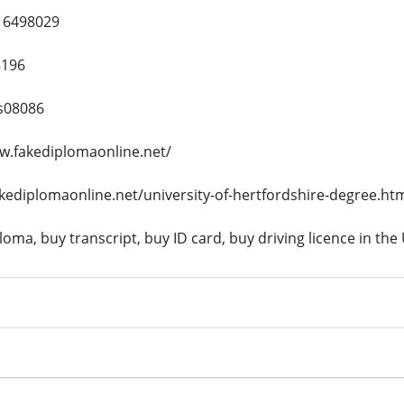
16498029
5196
s08086
w.fakediplomaonline.net/
akediplomaonline.net/university-of-hertfordshire-degree.ht
oma, buy transcript, buy ID card, buy driving licence in the