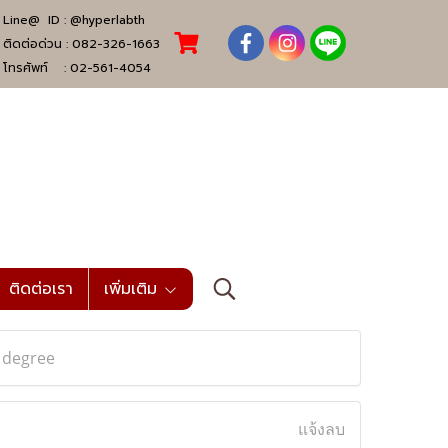
Line@ ID :
@hyperlabth
ติดต่อด่วน :
082-326-1663
โทรศัพท์ :
02-561-4054
ติดต่อเรา
เพิ่มเติม
e degree
แจ้งลบ