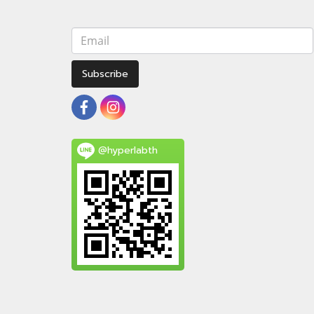
Subscribe
@hyperlabth