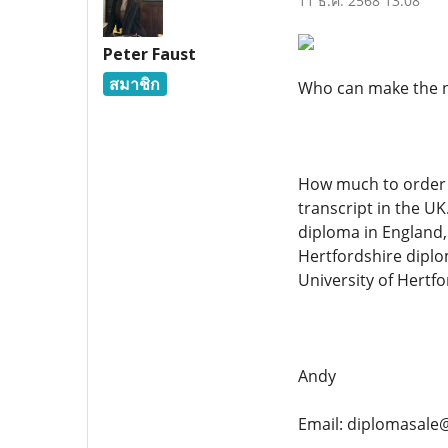
11 ธ.ค. 2568 13:08
Peter Faust
สมาชิก
Who can make the ne
How much to order a
transcript in the UK
diploma in England,
Hertfordshire diplom
University of Hertfo
Andy
Email: diplomasale