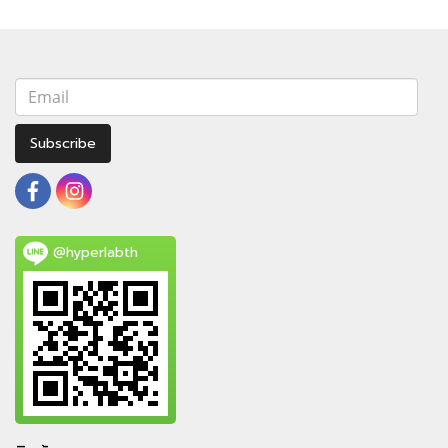
Subscribe
@hyperlabth