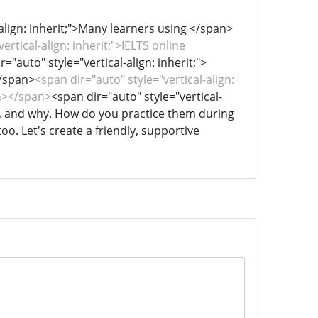
-align: inherit;">Many learners using </span>
ertical-align: inherit;">IELTS online
r="auto" style="vertical-align: inherit;">
</span>
<span dir="auto" style="vertical-align:
an></span>
<span dir="auto" style="vertical-
hen, and why. How do you practice them during
o. Let's create a friendly, supportive