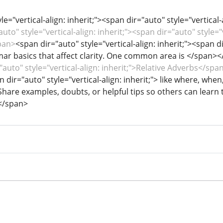
le="vertical-align: inherit;"><span dir="auto" style="vertical
uto" style="vertical-align: inherit;"><span dir="auto" style="v
pan>
<span dir="auto" style="vertical-align: inherit;"><span di
ar basics that affect clarity. One common area is </span>
"auto" style="vertical-align: inherit;">Relative Adverbs</sp
an dir="auto" style="vertical-align: inherit;"> like where, w
hare examples, doubts, or helpful tips so others can learn to
</span>