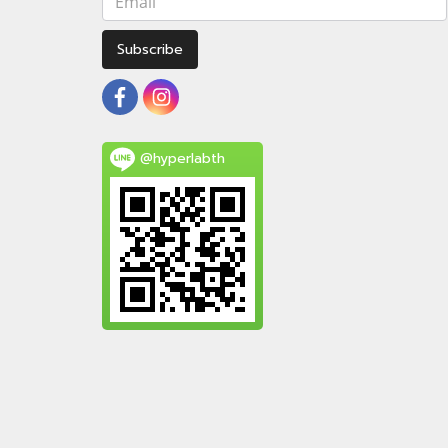
Subscribe
@hyperlabth