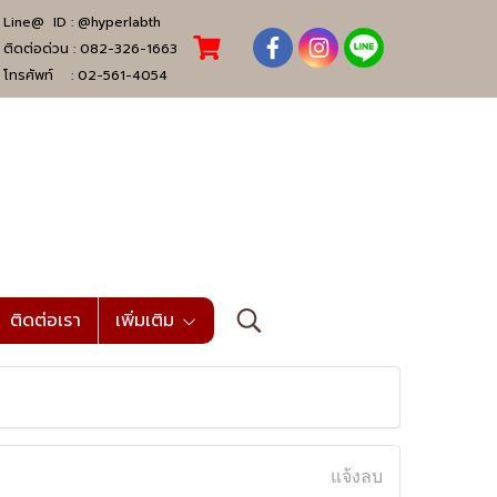
Line@ ID :
@hyperlabth
ติดต่อด่วน :
082-326-1663
โทรศัพท์ :
02-561-4054
ติดต่อเรา
เพิ่มเติม
แจ้งลบ