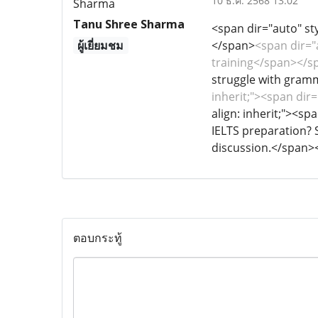
10 ธ.ค. 2568 13:02
Tanu Shree Sharma
<span dir="auto" sty
ผู้เยี่ยมชม
</span>
<span dir="a
training</span></s
struggle with gramm
inherit;"><span dir=
align: inherit;"><sp
IELTS preparation? S
discussion.</span>
ตอบกระทู้