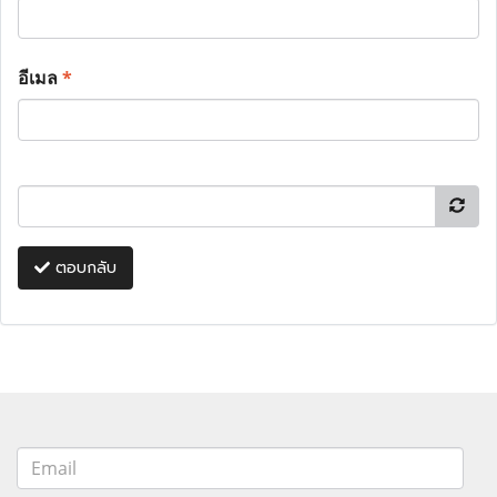
อีเมล
*
ตอบกลับ