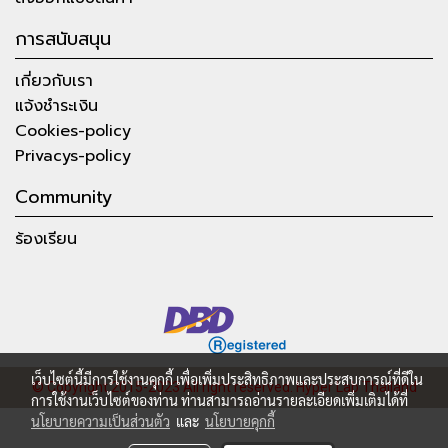
การสนับสนุน
เกี่ยวกับเรา
แจ้งชำระเงิน
Cookies-policy
Privacys-policy
Community
ร้องเรียน
เว็บไซต์นี้มีการใช้งานคุกกี้ เพื่อเพิ่มประสิทธิภาพและประสบการณ์ที่ดีใน
© Copyright 2015-2023 All right reserved.
Hyper Lab Thailand
การใช้งานเว็บไซต์ของท่าน ท่านสามารถอ่านรายละเอียดเพิ่มเติมได้ที่
นโยบายความเป็นส่วนตัว
และ
นโยบายคุกกี้