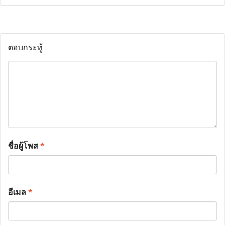
ตอบกระทู้
ชื่อผู้โพส
*
อีเมล
*