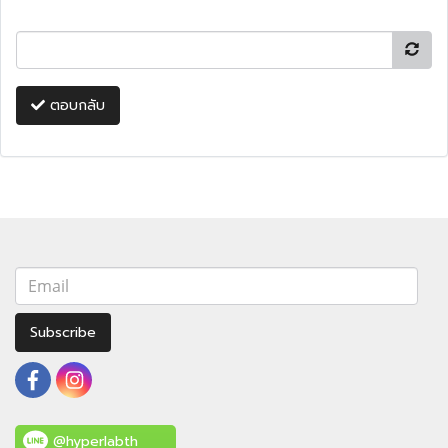
ตอบกลับ
Subscribe
@hyperlabth