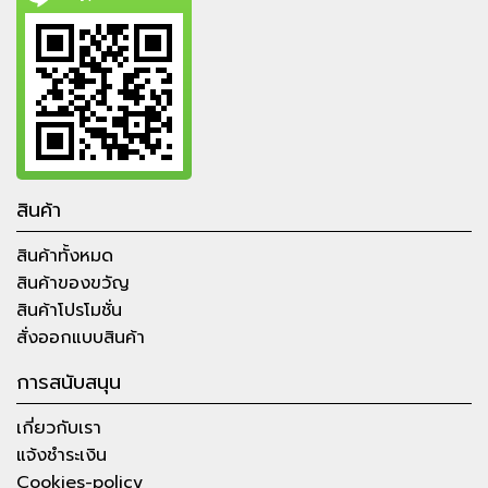
สินค้า
สินค้าทั้งหมด
สินค้าของขวัญ
สินค้าโปรโมชั่น
สั่งออกแบบสินค้า
การสนับสนุน
เกี่ยวกับเรา
แจ้งชำระเงิน
Cookies-policy