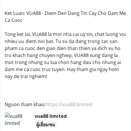
Ket Luan: VUA88 - Diem Den Dang Tin Cay Cho Dam Me
Ca Cuoc
Tong ket lai, VUA88 la mot nha cai uy tin, chat luong voi
nhieu uu diem noi bat. Tu su da dang trong cac san
pham ca cuoc den giao dien than thien va dich vu ho
tro khach hang chuyen nghiep, VUA88 xung dang la
mot trong nhung su lua chon hang dau cho nhung ai
dam me ca cuoc truc tuyen. Hay tham gia ngay hom
nay de trai nghiem!
Nguon tham khao:
https://vua88.limited/
vua88 limited
ผู้เยี่ยมชม