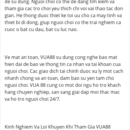
de su dung. Nguoi choi co the de dang tim kiem va
tham gia cac tro choi yeu thich chi voi vai thao tac don
gian. He thong duoc thiet ke toi uu cho ca may tinh va
thiet bi di dong, giup nguoi choi co the trai nghiem ca
cuoc o bat cu dau, bat cu luc nao.
Ve mat an toan, VUA88 su dung cong nghe bao mat
hien dai de bao ve thong tin ca nhan va tai khoan cua
nguoi choi. Cac giao dich tai chinh duoc xu ly mot cach
nhanh chong va an toan, dam bao su yen tam cho
nguoi choi. VUA 88 cung co mot doi ngu ho tro khach
hang chuyen nghiep, san sang giai dap moi thac mac
va ho tro nguoi choi 24/7.
Kinh Nghiem Va Loi Khuyen Khi Tham Gia VUA88