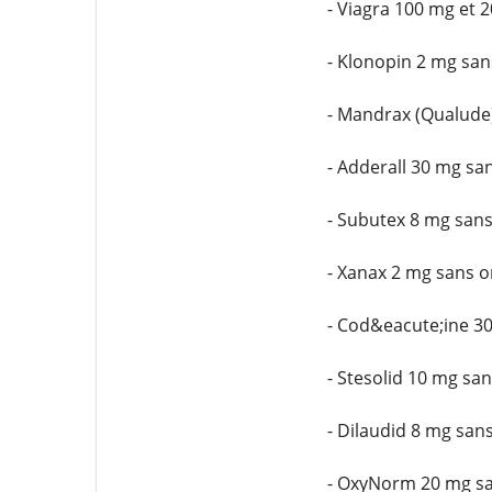
- Viagra 100 mg et 
- Klonopin 2 mg sa
- Mandrax (Qualude
- Adderall 30 mg s
- Subutex 8 mg san
- Xanax 2 mg sans 
- Cod&eacute;ine 3
- Stesolid 10 mg s
- Dilaudid 8 mg sa
- OxyNorm 20 mg s