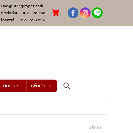
Line@ ID :
@hyperlabth
ติดต่อด่วน :
082-326-1663
โทรศัพท์ :
02-561-4054
ติดต่อเรา
เพิ่มเติม
แจ้งลบ