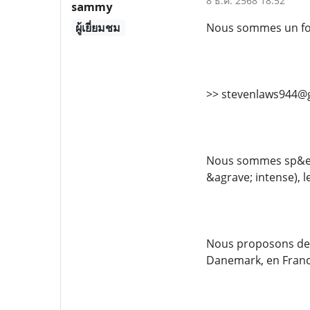
8 ธ.ค. 2568 18:52
sammy
ผู้เยี่ยมชม
Nous sommes un fou
>> stevenlaws944@
Nous sommes sp&eac
&agrave; intense), 
Nous proposons des
Danemark, en France