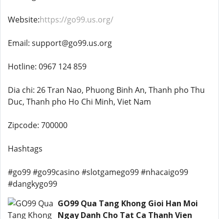
Website:
https://go99.us.org/
Email: support@go99.us.org
Hotline: 0967 124 859
Dia chi: 26 Tran Nao, Phuong Binh An, Thanh pho Thu
Duc, Thanh pho Ho Chi Minh, Viet Nam
Zipcode: 700000
Hashtags
#go99 #go99casino #slotgamego99 #nhacaigo99
#dangkygo99
GO99 Qua Tang Khong Gioi Han Moi
Ngay Danh Cho Tat Ca Thanh Vien