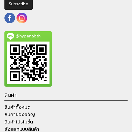
Subscribe
@hyperlabth
สินค้า
สินค้าทั้งหมด
สินค้าของขวัญ
สินค้าโปรโมชั่น
สั่งออกแบบสินค้า