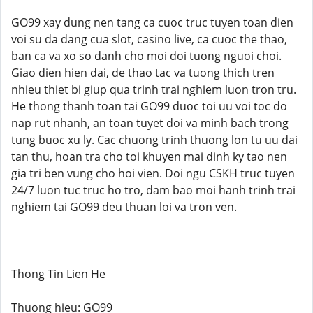
GO99 xay dung nen tang ca cuoc truc tuyen toan dien
voi su da dang cua slot, casino live, ca cuoc the thao,
ban ca va xo so danh cho moi doi tuong nguoi choi.
Giao dien hien dai, de thao tac va tuong thich tren
nhieu thiet bi giup qua trinh trai nghiem luon tron tru.
He thong thanh toan tai GO99 duoc toi uu voi toc do
nap rut nhanh, an toan tuyet doi va minh bach trong
tung buoc xu ly. Cac chuong trinh thuong lon tu uu dai
tan thu, hoan tra cho toi khuyen mai dinh ky tao nen
gia tri ben vung cho hoi vien. Doi ngu CSKH truc tuyen
24/7 luon tuc truc ho tro, dam bao moi hanh trinh trai
nghiem tai GO99 deu thuan loi va tron ven.
Thong Tin Lien He
Thuong hieu: GO99