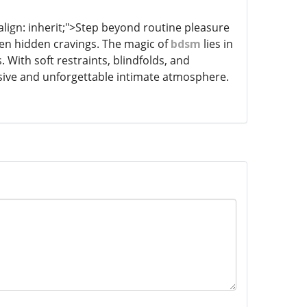
-align: inherit;">Step beyond routine pleasure
en hidden cravings. The magic of
bdsm
lies in
 With soft restraints, blindfolds, and
ive and unforgettable intimate atmosphere.