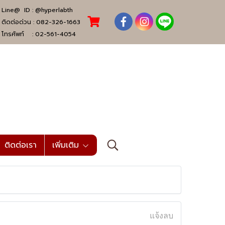
Line@ ID :
@hyperlabth
ติดต่อด่วน :
082-326-1663
โทรศัพท์ :
02-561-4054
ติดต่อเรา
เพิ่มเติม
แจ้งลบ