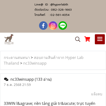
Line@ ID :
@hyperlabth
ติดต่อด่วน :
082-326-1663
โทรศัพท์ :
02-561-4054
กระดานสนทนา
>
สอบถามสินค้าจาก Hyper Lab
Thailand
>
nc33winsapp
nc33winsapp
(133 อ่าน)
7 ธ.ค. 2568 21:59
แจ้งลบ
33WIN l&agrave; nền tảng giải tr&iacute; trực tuyến