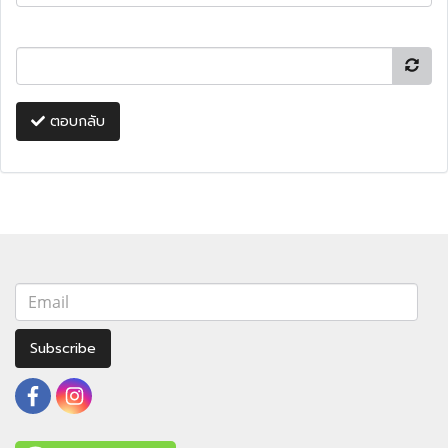
ตอบกลับ
Subscribe