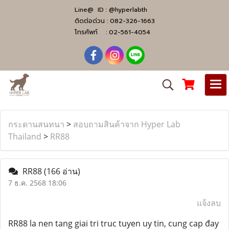
Line@ ID :
@hyperlabth
ติดต่อด่วน :
082-326-1663
โทรศัพท์ :
02-561-4054
กระดานสนทนา
>
สอบถามสินค้าจาก Hyper Lab
Thailand
>
RR88
RR88
(166 อ่าน)
7 ธ.ค. 2568 18:06
แจ้งลบ
RR88 la nen tang giai tri truc tuyen uy tin, cung cap đay