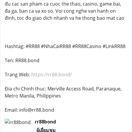
đu cac san pham ca cuoc the thao, casino, game bai,
đa ga, ban ca va xo so. Voi cong nghe van hanh on
đinh, toc đo giao dich nhanh va he thong bao mat cao
Hashtag: #RR88 #NhaCaiRR88 #RR88Casino #LinkRR88
Ten: RR88.bond
Trang Web:
https://rr88.bond/
Đia chi Chinh thuc: Merville Access Road, Paranaque,
Metro Manila, Philippines
Email: info@rr88.bond
rr88bond
ผู้เยี่ยมชม