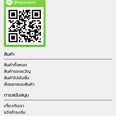
@hyperlabth
สินค้า
สินค้าทั้งหมด
สินค้าของขวัญ
สินค้าโปรโมชั่น
สั่งออกแบบสินค้า
การสนับสนุน
เกี่ยวกับเรา
แจ้งชำระเงิน