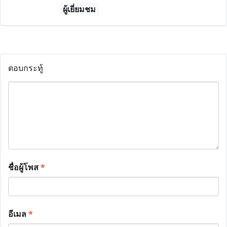
ผู้เยี่ยมชม
ตอบกระทู้
ชื่อผู้โพส
*
อีเมล
*