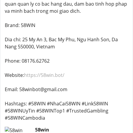
quan quan ly co bac hang dau, dam bao tinh hop phap
va minh bach trong moi giao dich.
Brand: 58WIN
Dia chi: 25 My An 3, Bac My Phu, Ngu Hanh Son, Da
Nang 550000, Vietnam
Phone: 08176.62762
Website:
https://58win.bot/
Email: 58winbot@gmail.com
Hashtags: #58WIN #NhaCai58WIN #Link58WIN
#58WINUyTin #58WINTop1 #TrustedGambling
#58WINCambodia
58win