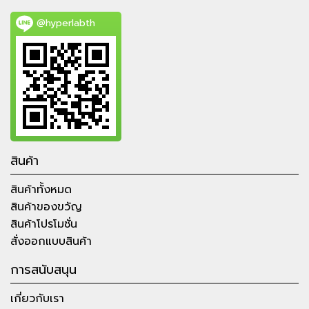
@hyperlabth
สินค้า
สินค้าทั้งหมด
สินค้าของขวัญ
สินค้าโปรโมชั่น
สั่งออกแบบสินค้า
การสนับสนุน
เกี่ยวกับเรา