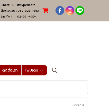
Line@ ID :
@hyperlabth
ติดต่อด่วน :
082-326-1663
โทรศัพท์ :
02-561-4054
ติดต่อเรา
เพิ่มเติม
แจ้งลบ