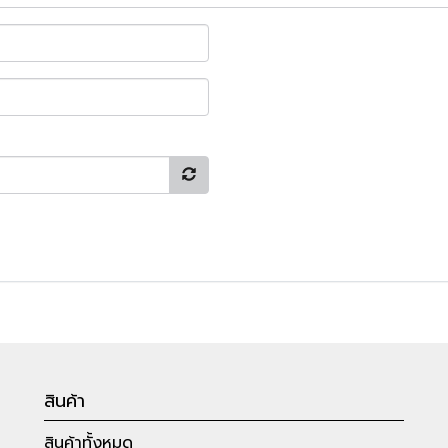
สินค้า
สินค้าทั้งหมด