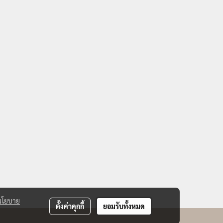
นโยบาย
ตั้งค่าคุกกี้
ยอมรับทั้งหมด