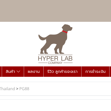
สินค้า
ผลงาน
รีวิว ลูกค้าของเรา
การชำระเงิน
Thailand
>
PG88