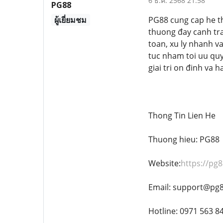
6 ธ.ค. 2568 21:58
PG88
ผู้เยี่ยมชม
PG88 cung cap he tho
thuong đay canh tra
toan, xu ly nhanh v
tuc nham toi uu qu
giai tri on đinh va 
Thong Tin Lien He
Thuong hieu: PG88
Website:
https://pg8
Email: support@pg
Hotline: 0971 563 8