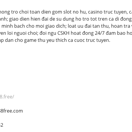
ng tro choi toan dien gom slot no hu, casino truc tuyen, ca 
nh; giao dien hien đai de su dung ho tro tot tren ca di đon
a minh bach cho moi giao dich; loat uu đai tan thu, hoan tr
yen loi nguoi choi; đoi ngu CSKH hoat đong 24/7 đam bao h
hap dan cho game thu yeu thich ca cuoc truc tuyen.
8.free/
88free.com
42