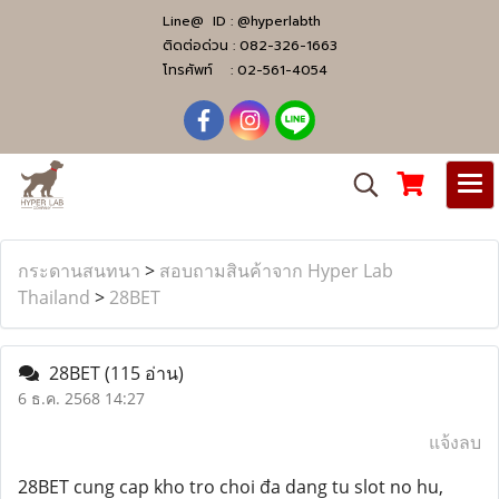
Line@ ID :
@hyperlabth
ติดต่อด่วน :
082-326-1663
โทรศัพท์ :
02-561-4054
กระดานสนทนา
>
สอบถามสินค้าจาก Hyper Lab
Thailand
>
28BET
28BET
(115 อ่าน)
6 ธ.ค. 2568 14:27
แจ้งลบ
28BET cung cap kho tro choi đa dang tu slot no hu,