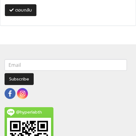
ตอบกลับ
Subscribe
@hyperlabth