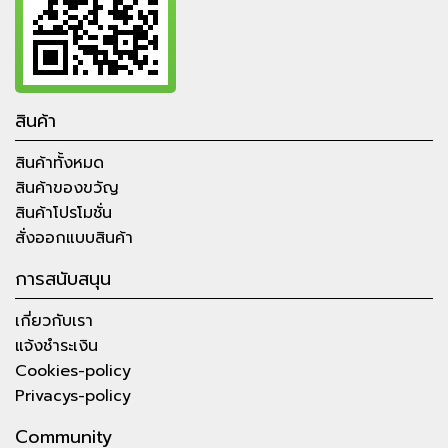
สินค้า
สินค้าทั้งหมด
สินค้าของขวัญ
สินค้าโปรโมชั่น
สั่งออกแบบสินค้า
การสนับสนุน
เกี่ยวกับเรา
แจ้งชำระเงิน
Cookies-policy
Privacys-policy
Community