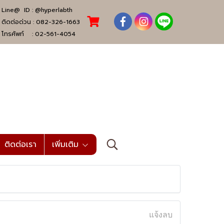
Line@ ID :
@hyperlabth
ติดต่อด่วน :
082-326-1663
โทรศัพท์ :
02-561-4054
ติดต่อเรา
เพิ่มเติม
แจ้งลบ