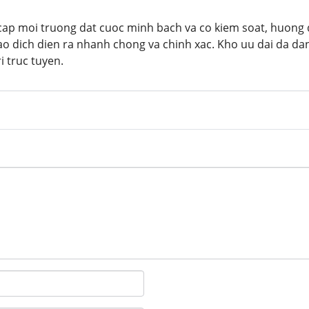
ap moi truong dat cuoc minh bach va co kiem soat, huong d
ao dich dien ra nhanh chong va chinh xac. Kho uu dai da d
ri truc tuyen.