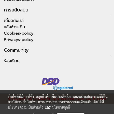
การสนับสนุน
เกี่ยวกับเรา
แจ้งชำระเงิน
Cookies-policy
Privacys-policy
Community
ร้องเรียน
เว็บไซต์นี้มีการใช้งานคุกกี้ เพื่อเพิ่มประสิทธิภาพและประสบการณ์ที่ดีใน
© Copyright 2015-2023 All right reserved.
Hyper Lab Thailand
การใช้งานเว็บไซต์ของท่าน ท่านสามารถอ่านรายละเอียดเพิ่มเติมได้ที่
นโยบายความเป็นส่วนตัว
และ
นโยบายคุกกี้