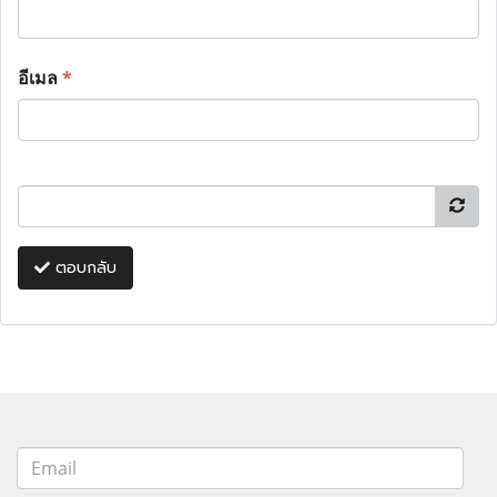
อีเมล
*
ตอบกลับ