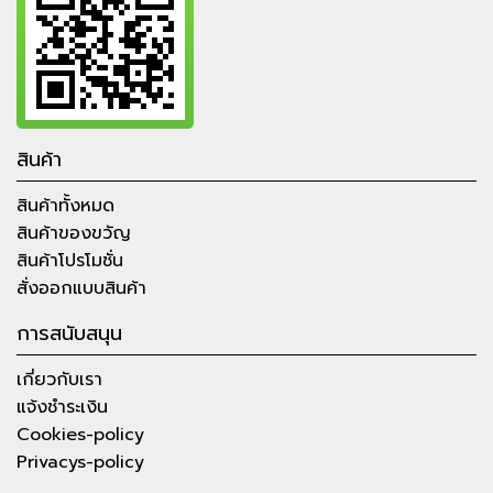
สินค้า
สินค้าทั้งหมด
สินค้าของขวัญ
สินค้าโปรโมชั่น
สั่งออกแบบสินค้า
การสนับสนุน
เกี่ยวกับเรา
แจ้งชำระเงิน
Cookies-policy
Privacys-policy