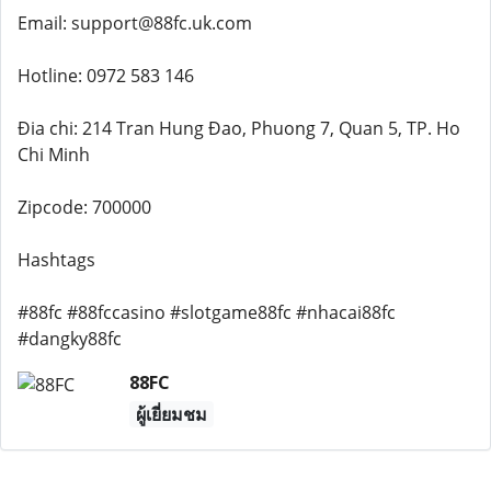
Email: support@88fc.uk.com
Hotline: 0972 583 146
Đia chi: 214 Tran Hung Đao, Phuong 7, Quan 5, TP. Ho
Chi Minh
Zipcode: 700000
Hashtags
#88fc #88fccasino #slotgame88fc #nhacai88fc
#dangky88fc
88FC
ผู้เยี่ยมชม