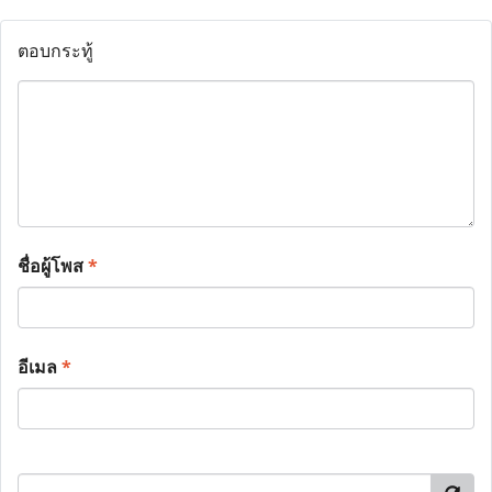
ตอบกระทู้
ชื่อผู้โพส
*
อีเมล
*