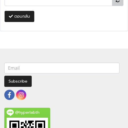
ตอบกลับ
Subscribe
@hyperlabth