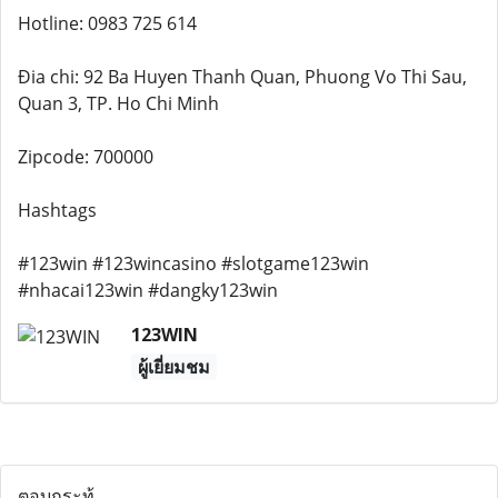
Hotline: 0983 725 614
Đia chi: 92 Ba Huyen Thanh Quan, Phuong Vo Thi Sau,
Quan 3, TP. Ho Chi Minh
Zipcode: 700000
Hashtags
#123win #123wincasino #slotgame123win
#nhacai123win #dangky123win
123WIN
ผู้เยี่ยมชม
ตอบกระทู้