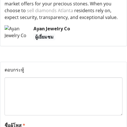
market offers for your precious stones. When you
choose to
sell diamonds Atlanta
residents rely on,
expect security, transparency, and exceptional value.
Ayan Jewelry Co
ผู้เยี่ยมชม
ตอบกระทู้
ชื่อผู้โพส
*