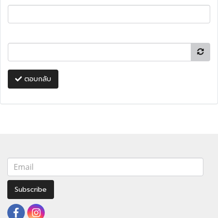
ตอบกลับ
Subscribe