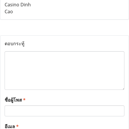
ตอบกระทู้
ชื่อผู้โพส
*
อีเมล
*