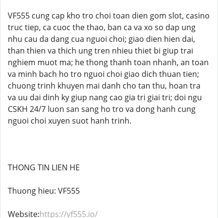
VF555 cung cap kho tro choi toan dien gom slot, casino
truc tiep, ca cuoc the thao, ban ca va xo so dap ung
nhu cau da dang cua nguoi choi; giao dien hien dai,
than thien va thich ung tren nhieu thiet bi giup trai
nghiem muot ma; he thong thanh toan nhanh, an toan
va minh bach ho tro nguoi choi giao dich thuan tien;
chuong trinh khuyen mai danh cho tan thu, hoan tra
va uu dai dinh ky giup nang cao gia tri giai tri; doi ngu
CSKH 24/7 luon san sang ho tro va dong hanh cung
nguoi choi xuyen suot hanh trinh.
THONG TIN LIEN HE
Thuong hieu: VF555
Website:
https://vf555.io/