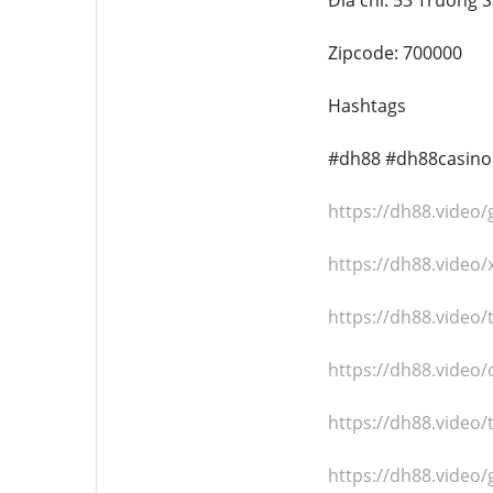
Đia chi: 53 Truong 
Zipcode: 700000
Hashtags
#dh88 #dh88casino
https://dh88.video/
https://dh88.video/
https://dh88.video/
https://dh88.video/
https://dh88.video/
https://dh88.video/