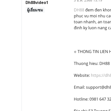
3 ธ.ค. 2568 15:19
Dh88video1
ผู้เยี่ยมชม
DH88
đem đen khong 
phuc vu moi nhu cau
toan nhanh, an toan
đinh ky luon nang ca
⟡ THONG TIN LIEN 
Thuong hieu: DH88
Website:
https://dh
Email: support@dh8
Hotline: 0981 647 3