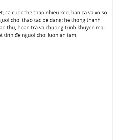
et, ca cuoc the thao nhieu keo, ban ca va xo so
nguoi choi thao tac de dang; he thong thanh
tan thu, hoan tra va chuong trinh khuyen mai
et tinh đe nguoi choi luon an tam.