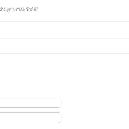
/khuyen-mai-dh88/