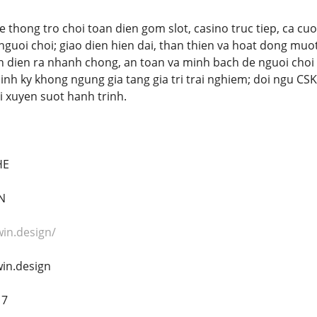
hong tro choi toan dien gom slot, casino truc tiep, ca cuo
 nguoi choi; giao dien hien dai, than thien va hoat dong mu
n dien ra nhanh chong, an toan va minh bach de nguoi choi
inh ky khong ngung gia tang gia tri trai nghiem; doi ngu CSK
 xuyen suot hanh trinh.
HE
N
win.design/
in.design
17