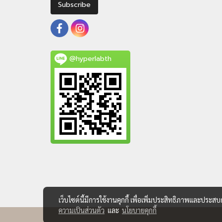
Subscribe
@hyperlabth
เว็บไซต์นี้มีการใช้งานคุกกี้ เพื่อเพิ่มประสิทธิภาพและประส
ความเป็นส่วนตัว
และ
นโยบายคุกกี้