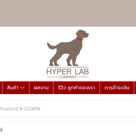
สินค้า
ผลงาน
รีวิว ลูกค้าของเรา
การชำระเงิน
Thailand
>
GGWIN
น)