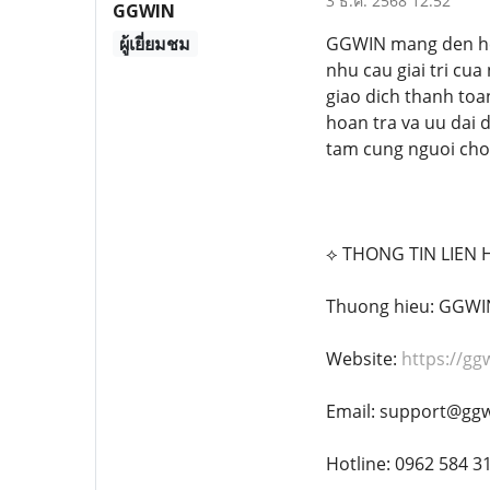
3 ธ.ค. 2568 12:52
GGWIN
ผู้เยี่ยมชม
GGWIN mang den he t
nhu cau giai tri cua
giao dich thanh toa
hoan tra va uu dai d
tam cung nguoi choi
⟡ THONG TIN LIEN 
Thuong hieu: GGWI
Website:
https://gg
Email: support@ggw
Hotline: 0962 584 3