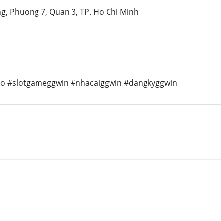
ng, Phuong 7, Quan 3, TP. Ho Chi Minh
no #slotgameggwin #nhacaiggwin #dangkyggwin