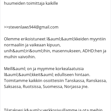
huumeiden toimittaja kaikille
>>stevenlaws944@gmail.com
Olemme erikoistuneet l&auml;&auml;kkeiden myyntiin
normaaliin ja vaikeaan kipuun,
unih&auml;iri&ouml;ihin, masennukseen, ADHD:hen ja
muihin vaivoihin.
Meill&auml; on ja myymme korkealaatuisia
l&auml;&auml;kkeit&auml; edulliseen hintaan.
Toimitamme kaikkiin osoitteisiin Tanskassa, Ranskassa,
Saksassa, Ruotsissa, Suomessa, Norjassa jne.
Tilataksesi k&auml;y verkkosivuillamme ja ota meihin