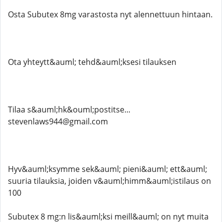
Osta Subutex 8mg varastosta nyt alennettuun hintaan.
Ota yhteytt&auml; tehd&auml;ksesi tilauksen
Tilaa s&auml;hk&ouml;postitse...
stevenlaws944@gmail.com
Hyv&auml;ksymme sek&auml; pieni&auml; ett&auml;
suuria tilauksia, joiden v&auml;himm&auml;istilaus on
100
Subutex 8 mg:n lis&auml;ksi meill&auml; on nyt muita