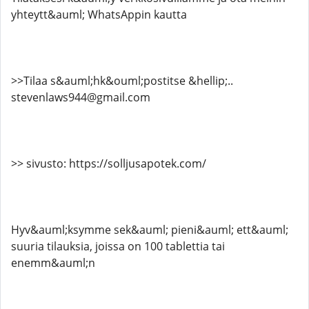
yhteytt&auml; WhatsAppin kautta
>>Tilaa s&auml;hk&ouml;postitse &hellip;..
stevenlaws944@gmail.com
>> sivusto: https://solljusapotek.com/
Hyv&auml;ksymme sek&auml; pieni&auml; ett&auml;
suuria tilauksia, joissa on 100 tablettia tai
enemm&auml;n