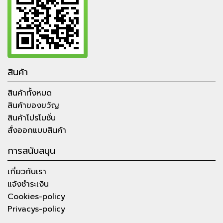
สินค้า
สินค้าทั้งหมด
สินค้าของขวัญ
สินค้าโปรโมชั่น
สั่งออกแบบสินค้า
การสนับสนุน
เกี่ยวกับเรา
แจ้งชำระเงิน
Cookies-policy
Privacys-policy