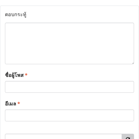
ตอบกระทู้
ชื่อผู้โพส
*
อีเมล
*