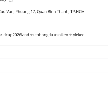
 748 129
 Cuu Van, Phuong 17, Quan Binh Thanh, TP.HCM
rldcup2026land #keobongda #soikeo #tylekeo