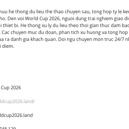
uu he thong du lieu the thao chuyen sau, tong hop ty le keo
nho. Den voi World Cup 2026, nguoi dung trai nghiem giao d
i thiet bi. He thong xu ly du lieu theo thoi gian thuc dam b
. Cac chuyen muc du doan, phan tich xu huong va tong hop t
a ra danh gia khach quan. Doi ngu chuyen mon truc 24/7 nh
i diem.
 Cup 2026
rldcup2026.land/
ldcup2026.land