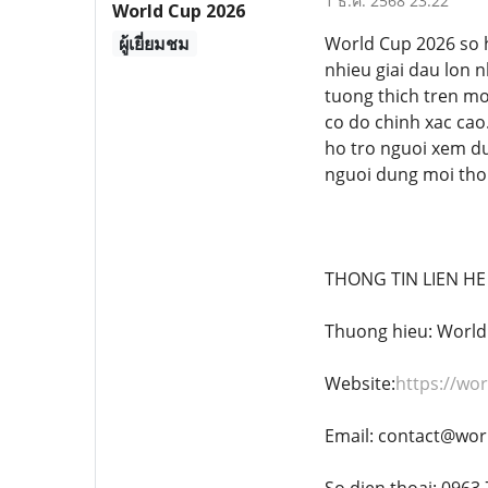
1 ธ.ค. 2568 23:22
World Cup 2026
ผู้เยี่ยมชม
World Cup 2026 so h
nhieu giai dau lon 
tuong thich tren mo
co do chinh xac cao
ho tro nguoi xem du
nguoi dung moi tho
THONG TIN LIEN HE
Thuong hieu: World
Website:
https://wo
Email: contact@wor