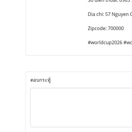
So dien thoai: 0963
Dia chi: 57 Nguyen
Zipcode: 700000
#worldcup2026 #wo
ตอบกระทู้