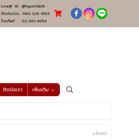
Line@ ID :
@hyperlabth
ติดต่อด่วน :
082-326-1663
โทรศัพท์ :
02-561-4054
ติดต่อเรา
เพิ่มเติม
แจ้งลบ