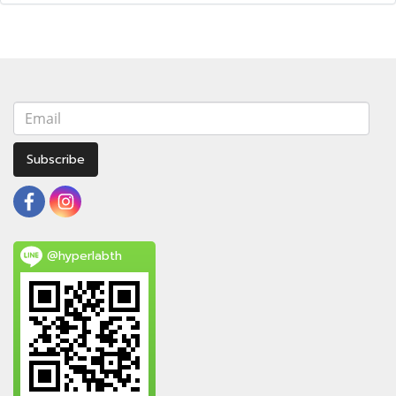
Subscribe
@hyperlabth