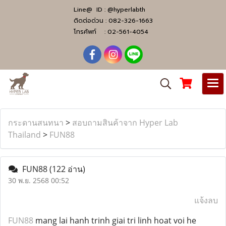
Line@ ID :
@hyperlabth
ติดต่อด่วน :
082-326-1663
โทรศัพท์ :
02-561-4054
กระดานสนทนา
>
สอบถามสินค้าจาก Hyper Lab
Thailand
>
FUN88
FUN88
(122 อ่าน)
30 พ.ย. 2568 00:52
แจ้งลบ
FUN88
mang lai hanh trinh giai tri linh hoat voi he