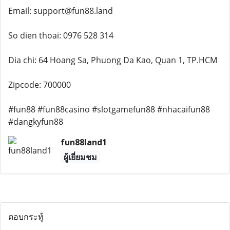
Email: support@fun88.land
So dien thoai: 0976 528 314
Dia chi: 64 Hoang Sa, Phuong Da Kao, Quan 1, TP.HCM
Zipcode: 700000
#fun88 #fun88casino #slotgamefun88 #nhacaifun88
#dangkyfun88
fun88land1
ผู้เยี่ยมชม
ตอบกระทู้