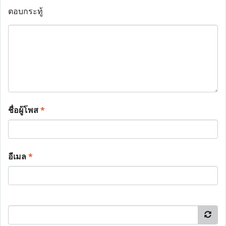
ตอบกระทู้
ชื่อผู้โพส
*
อีเมล
*