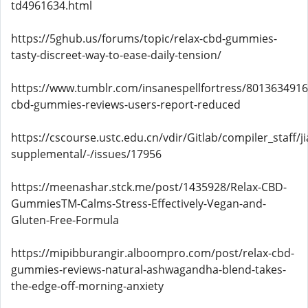
td4961634.html
https://5ghub.us/forums/topic/relax-cbd-gummies-
tasty-discreet-way-to-ease-daily-tension/
https://www.tumblr.com/insanespellfortress/8013634916
cbd-gummies-reviews-users-report-reduced
https://cscourse.ustc.edu.cn/vdir/Gitlab/compiler_staff/
supplemental/-/issues/17956
https://meenashar.stck.me/post/1435928/Relax-CBD-
GummiesTM-Calms-Stress-Effectively-Vegan-and-
Gluten-Free-Formula
https://mipibburangir.alboompro.com/post/relax-cbd-
gummies-reviews-natural-ashwagandha-blend-takes-
the-edge-off-morning-anxiety