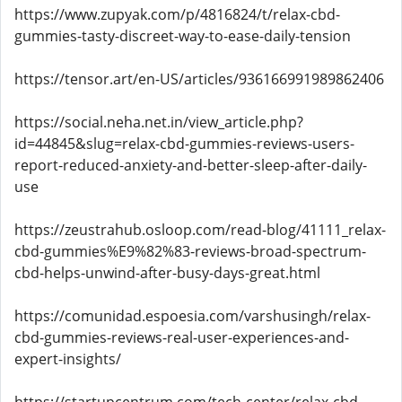
https://www.zupyak.com/p/4816824/t/relax-cbd-
gummies-tasty-discreet-way-to-ease-daily-tension
https://tensor.art/en-US/articles/936166991989862406
https://social.neha.net.in/view_article.php?
id=44845&slug=relax-cbd-gummies-reviews-users-
report-reduced-anxiety-and-better-sleep-after-daily-
use
https://zeustrahub.osloop.com/read-blog/41111_relax-
cbd-gummies%E9%82%83-reviews-broad-spectrum-
cbd-helps-unwind-after-busy-days-great.html
https://comunidad.espoesia.com/varshusingh/relax-
cbd-gummies-reviews-real-user-experiences-and-
expert-insights/