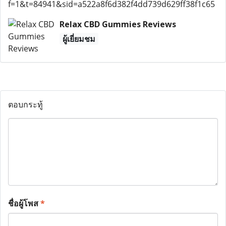
f=1&t=84941&sid=a522a8f6d382f4dd739d629ff38f1c65
Relax CBD Gummies Reviews
ผู้เยี่ยมชม
ตอบกระทู้
ชื่อผู้โพส
*