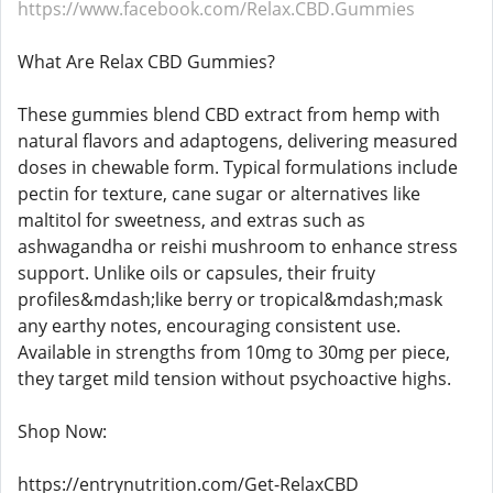
https://www.facebook.com/Relax.CBD.Gummies
What Are Relax CBD Gummies?
These gummies blend CBD extract from hemp with
natural flavors and adaptogens, delivering measured
doses in chewable form. Typical formulations include
pectin for texture, cane sugar or alternatives like
maltitol for sweetness, and extras such as
ashwagandha or reishi mushroom to enhance stress
support. Unlike oils or capsules, their fruity
profiles&mdash;like berry or tropical&mdash;mask
any earthy notes, encouraging consistent use.
Available in strengths from 10mg to 30mg per piece,
they target mild tension without psychoactive highs.
Shop Now:
https://entrynutrition.com/Get-RelaxCBD