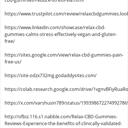
cbd-gummies-reduce-stress-via.html
https://www.trustpilot.com/review/relaxcbdgummies.loo
https://www.linkedin.com/showcase/relax-cbd-
gummies-calms-stress-effectively-vegan-and-gluten-
free/
https://sites.google.com/view/relax-cbd-gummies-pain-
free-us/
https://site-odzx732mg.godaddysites.com/
https://colab.research.google.com/drive/1vgnvBFiyRua
https://x.com/varshusin789/status/199398672274992786
http://ofbiz.116.s1.nabble.com/Relax-CBD-Gummies-
Reviews-Experience-the-benefits-of-clinically-validated-