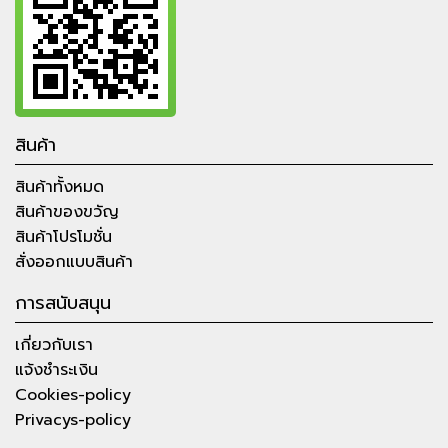
สินค้า
สินค้าทั้งหมด
สินค้าของขวัญ
สินค้าโปรโมชั่น
สั่งออกแบบสินค้า
การสนับสนุน
เกี่ยวกับเรา
แจ้งชำระเงิน
Cookies-policy
Privacys-policy