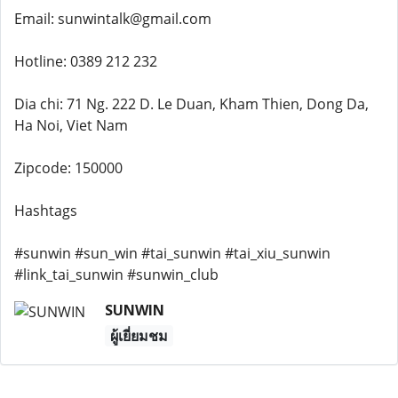
Email: sunwintalk@gmail.com
Hotline: 0389 212 232
Dia chi: 71 Ng. 222 D. Le Duan, Kham Thien, Dong Da,
Ha Noi, Viet Nam
Zipcode: 150000
Hashtags
#sunwin #sun_win #tai_sunwin #tai_xiu_sunwin
#link_tai_sunwin #sunwin_club
SUNWIN
ผู้เยี่ยมชม