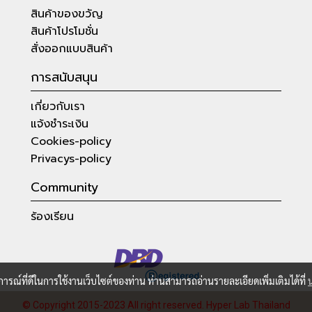
สินค้าของขวัญ
สินค้าโปรโมชั่น
สั่งออกแบบสินค้า
การสนับสนุน
เกี่ยวกับเรา
แจ้งชำระเงิน
Cookies-policy
Privacys-policy
Community
ร้องเรียน
บการณ์ที่ดีในการใช้งานเว็บไซต์ของท่าน ท่านสามารถอ่านรายละเอียดเพิ่มเติมได้ที่
© Copyright 2015-2023 All right reserved.
Hyper Lab Thailand