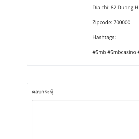
Dia chi: 82 Duong 
Zipcode: 700000
Hashtags:
#5mb #5mbcasino 
ตอบกระทู้