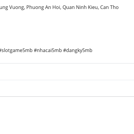
Hung Vuong, Phuong An Hoi, Quan Ninh Kieu, Can Tho
#slotgame5mb #nhacai5mb #dangky5mb