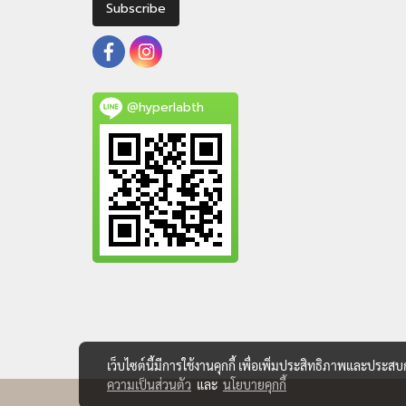
Subscribe
@hyperlabth
เว็บไซต์นี้มีการใช้งานคุกกี้ เพื่อเพิ่มประสิทธิภาพและประส
ความเป็นส่วนตัว
และ
นโยบายคุกกี้