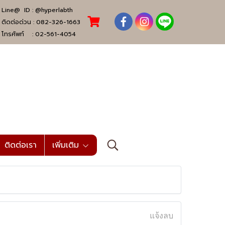
Line@ ID :
@hyperlabth
ติดต่อด่วน :
082-326-1663
โทรศัพท์ :
02-561-4054
ติดต่อเรา
เพิ่มเติม
แจ้งลบ