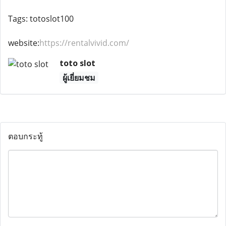
Tags: totoslot100
website:
https://rentalvivid.com/
toto slot
ผู้เยี่ยมชม
ตอบกระทู้