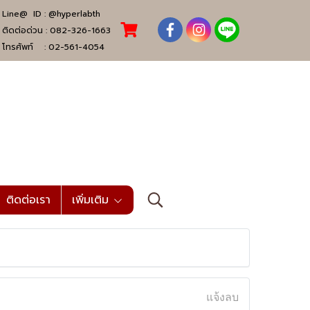
Line@ ID :
@hyperlabth
ติดต่อด่วน :
082-326-1663
โทรศัพท์ :
02-561-4054
ติดต่อเรา
เพิ่มเติม
แจ้งลบ