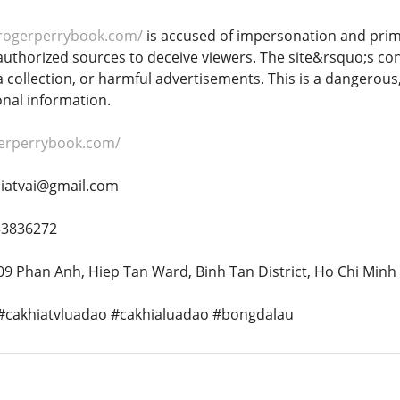
/rogerperrybook.com/
is accused of impersonation and primar
authorized sources to deceive viewers. The site&rsquo;s con
 collection, or harmful advertisements. This is a dangerous, 
nal information.
gerperrybook.com/
hiatvai@gmail.com
33836272
9 Phan Anh, Hiep Tan Ward, Binh Tan District, Ho Chi Minh 
#cakhiatvluadao #cakhialuadao #bongdalau