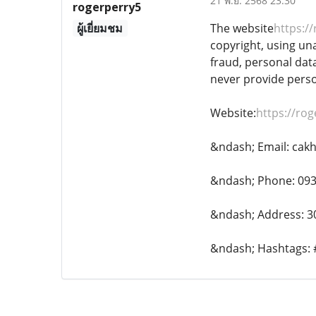
21 พ.ย. 2568 23:30
rogerperry5
ผู้เยี่ยมชม
The website
https:/
copyright, using un
fraud, personal data
never provide perso
Website:
https://ro
&ndash; Email: cak
&ndash; Phone: 09
&ndash; Address: 30
&ndash; Hashtags: 