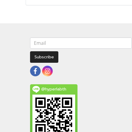
Subscribe
@hyperlabth