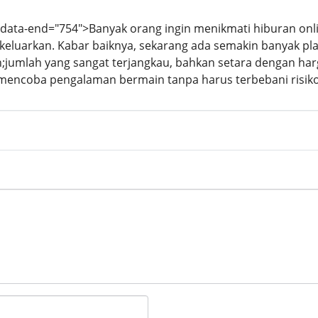
" data-end="754">Banyak orang ingin menikmati hiburan onl
ikeluarkan. Kabar baiknya, sekarang ada semakin banyak p
jumlah yang sangat terjangkau, bahkan setara dengan harga
t mencoba pengalaman bermain tanpa harus terbebani risiko