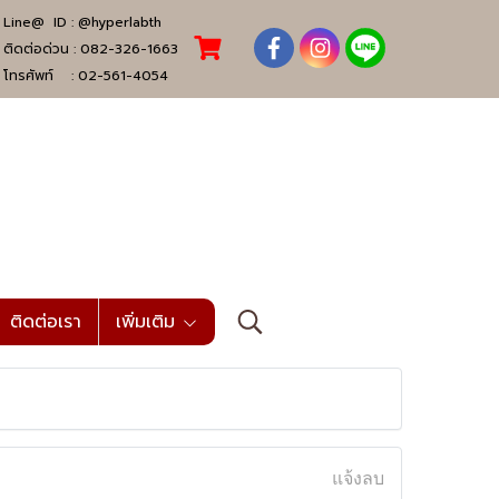
Line@ ID :
@hyperlabth
ติดต่อด่วน :
082-326-1663
โทรศัพท์ :
02-561-4054
ติดต่อเรา
เพิ่มเติม
แจ้งลบ