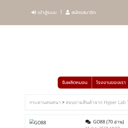
เข้าสู่ระบบ
สมัครสมาชิก
รับผลิตหมอน
โรงงานของเรา
กระดานสนทนา
>
สอบถามสินค้าจาก Hyper Lab 
GO88
(70 อ่าน)