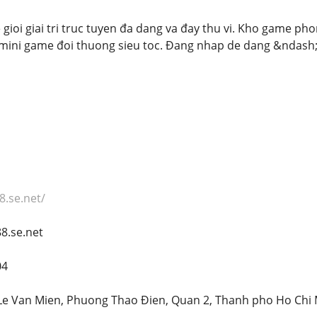
ioi giai tri truc tuyen đa dang va đay thu vi. Kho game phon
 mini game đoi thuong sieu toc. Đang nhap de dang &ndash;
8.se.net/
8.se.net
04
 Le Van Mien, Phuong Thao Đien, Quan 2, Thanh pho Ho Chi