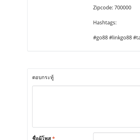
Zipcode: 700000
Hashtags:
#go88 #linkgo88 #
ตอบกระทู้
ชื่อผู้โพส
*