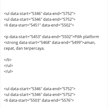
<ul data-start="5346" data-end="5752">
<ul data-start="5346" data-end="5752">
<li data-start="5451" data-end="5502">
<p data-start="5453" data-end="5502">Pilih platform
<strong data-start="5468" data-end="5499">aman,
cepat, dan terpercaya.
</li>
</ul>
</ul>
<ul data-start="5346" data-end="5752">
<ul data-start="5346" data-end="5752">
<li data-start="5503" data-end="5576">