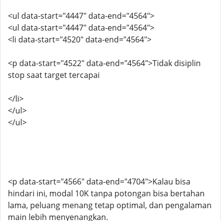
<ul data-start="4447" data-end="4564">
<ul data-start="4447" data-end="4564">
<li data-start="4520" data-end="4564">
<p data-start="4522" data-end="4564">Tidak disiplin
stop saat target tercapai
</li>
</ul>
</ul>
<p data-start="4566" data-end="4704">Kalau bisa
hindari ini, modal 10K tanpa potongan bisa bertahan
lama, peluang menang tetap optimal, dan pengalaman
main lebih menyenangkan.