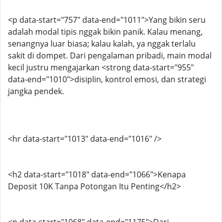
<p data-start="757" data-end="1011">Yang bikin seru
adalah modal tipis nggak bikin panik. Kalau menang,
senangnya luar biasa; kalau kalah, ya nggak terlalu
sakit di dompet. Dari pengalaman pribadi, main modal
kecil justru mengajarkan <strong data-start="955"
data-end="1010">disiplin, kontrol emosi, dan strategi
jangka pendek.
<hr data-start="1013" data-end="1016" />
<h2 data-start="1018" data-end="1066">Kenapa
Deposit 10K Tanpa Potongan Itu Penting</h2>