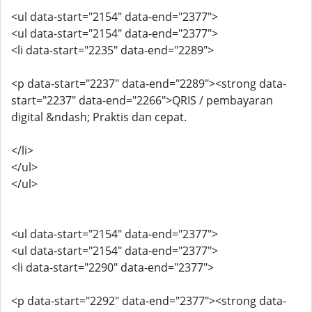
<ul data-start="2154" data-end="2377">
<ul data-start="2154" data-end="2377">
<li data-start="2235" data-end="2289">
<p data-start="2237" data-end="2289"><strong data-
start="2237" data-end="2266">QRIS / pembayaran
digital &ndash; Praktis dan cepat.
</li>
</ul>
</ul>
<ul data-start="2154" data-end="2377">
<ul data-start="2154" data-end="2377">
<li data-start="2290" data-end="2377">
<p data-start="2292" data-end="2377"><strong data-