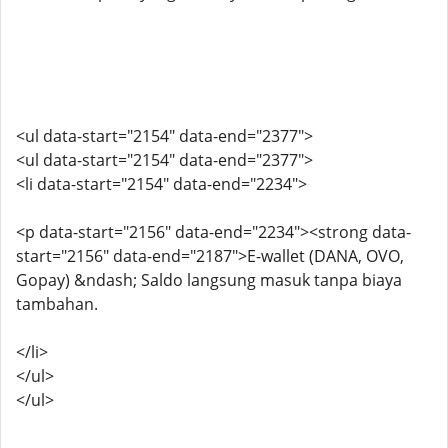
<ul data-start="2154" data-end="2377">
<ul data-start="2154" data-end="2377">
<li data-start="2154" data-end="2234">
<p data-start="2156" data-end="2234"><strong data-
start="2156" data-end="2187">E-wallet (DANA, OVO,
Gopay) &ndash; Saldo langsung masuk tanpa biaya
tambahan.
</li>
</ul>
</ul>