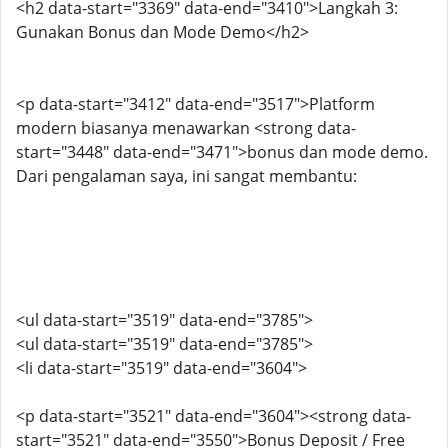
<h2 data-start="3369" data-end="3410">Langkah 3:
Gunakan Bonus dan Mode Demo</h2>
<p data-start="3412" data-end="3517">Platform
modern biasanya menawarkan <strong data-
start="3448" data-end="3471">bonus dan mode demo.
Dari pengalaman saya, ini sangat membantu:
<ul data-start="3519" data-end="3785">
<ul data-start="3519" data-end="3785">
<li data-start="3519" data-end="3604">
<p data-start="3521" data-end="3604"><strong data-
start="3521" data-end="3550">Bonus Deposit / Free