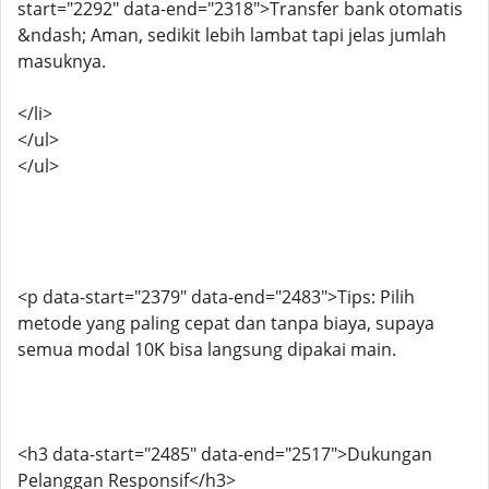
start="2292" data-end="2318">Transfer bank otomatis
&ndash; Aman, sedikit lebih lambat tapi jelas jumlah
masuknya.
</li>
</ul>
</ul>
<p data-start="2379" data-end="2483">Tips: Pilih
metode yang paling cepat dan tanpa biaya, supaya
semua modal 10K bisa langsung dipakai main.
<h3 data-start="2485" data-end="2517">Dukungan
Pelanggan Responsif</h3>