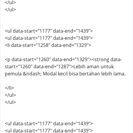
</ul>
</ul>
<ul data-start="1177" data-end="1439">
<ul data-start="1177" data-end="1439">
<li data-start="1258" data-end="1329">
<p data-start="1260" data-end="1329"><strong data-
start="1260" data-end="1287">Lebih aman untuk
pemula &ndash; Modal kecil bisa bertahan lebih lama.
</li>
</ul>
</ul>
<ul data-start="1177" data-end="1439">
<ul data-start="1177" data-end="1439">