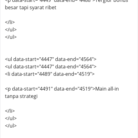
<p data-start="4449" data-end="4488">Tergiur bonus
besar tapi syarat ribet
</li>
</ul>
</ul>
<ul data-start="4447" data-end="4564">
<ul data-start="4447" data-end="4564">
<li data-start="4489" data-end="4519">
<p data-start="4491" data-end="4519">Main all-in
tanpa strategi
</li>
</ul>
</ul>