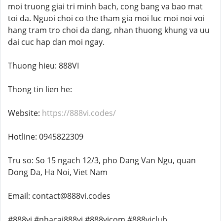
moi truong giai tri minh bach, cong bang va bao mat
toi da. Nguoi choi co the tham gia moi luc moi noi voi
hang tram tro choi da dang, nhan thuong khung va uu
dai cuc hap dan moi ngay.
Thuong hieu: 888VI
Thong tin lien he:
Website:
https://888vi.codes/
Hotline: 0945822309
Tru so: So 15 ngach 12/3, pho Dang Van Ngu, quan
Dong Da, Ha Noi, Viet Nam
Email: contact@888vi.codes
#888vi #nhacai888vi #888vicom #888viclub