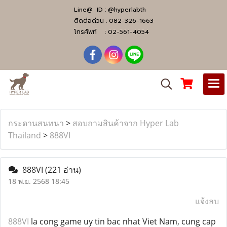
Line@ ID :
@hyperlabth
ติดต่อด่วน :
082-326-1663
โทรศัพท์ :
02-561-4054
กระดานสนทนา
>
สอบถามสินค้าจาก Hyper Lab
Thailand
>
888VI
888VI
(221 อ่าน)
18 พ.ย. 2568 18:45
แจ้งลบ
888VI
la cong game uy tin bac nhat Viet Nam, cung cap