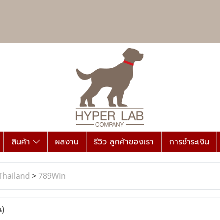
สินค้า
ผลงาน
รีวิว ลูกค้าของเรา
การชำระเงิน
Thailand
>
789Win
น)