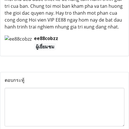
tri cua ban. Chung toi moi ban kham pha va tan huong
the gioi dac quyen nay. Hay tro thanh mot phan cua
cong dong Hoi vien VIP EE88 ngay hom nay de bat dau
hanh trinh trai nghiem nhung gia tri xung dang nhat.
ee88cobzz
ผู้เยี่ยมชม
ตอบกระทู้