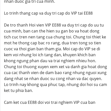
nhan duoc gia tri cua minh.
Lo trinh thang cap va duy tri cap do VIP tai EE88
De tro thanh Hoi vien VIP EE88 va duy tri cap do uu tu
cua minh, ban can the hien su gan bo va hoat dong
tich cuc tren nen tang cua chung toi. Chung toi thiet ke
mot he thong cap bac ro rang, dua tren tong so tien
cuoc va thoi gian ban tham gia. Moi cap do VIP se di
kem voi nhung loi ich tang dan, khuyen khich ban
khong ngung phan dau va trai nghiem nhieu hon.
Chung toi thuong xuyen xem xet va danh gia hoat dong
cua cac thanh vien de dam bao rang nhung nguoi xung
dang nhat se nhan duoc su cong nhan va dac quyen.
Lo trinh nay khong qua phuc tap, nhung doi hoi su cam
ket tu phia ban.
Cam ket cua EE88 doi voi trai nghiem VIP cua ban