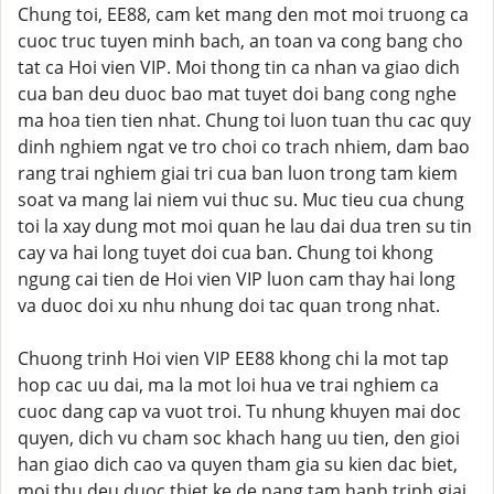
Chung toi, EE88, cam ket mang den mot moi truong ca
cuoc truc tuyen minh bach, an toan va cong bang cho
tat ca Hoi vien VIP. Moi thong tin ca nhan va giao dich
cua ban deu duoc bao mat tuyet doi bang cong nghe
ma hoa tien tien nhat. Chung toi luon tuan thu cac quy
dinh nghiem ngat ve tro choi co trach nhiem, dam bao
rang trai nghiem giai tri cua ban luon trong tam kiem
soat va mang lai niem vui thuc su. Muc tieu cua chung
toi la xay dung mot moi quan he lau dai dua tren su tin
cay va hai long tuyet doi cua ban. Chung toi khong
ngung cai tien de Hoi vien VIP luon cam thay hai long
va duoc doi xu nhu nhung doi tac quan trong nhat.
Chuong trinh Hoi vien VIP EE88 khong chi la mot tap
hop cac uu dai, ma la mot loi hua ve trai nghiem ca
cuoc dang cap va vuot troi. Tu nhung khuyen mai doc
quyen, dich vu cham soc khach hang uu tien, den gioi
han giao dich cao va quyen tham gia su kien dac biet,
moi thu deu duoc thiet ke de nang tam hanh trinh giai