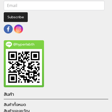
Subscribe
@hyperlabth
สินค้า
สินค้าทั้งหมด
สินค้าของขวัญ