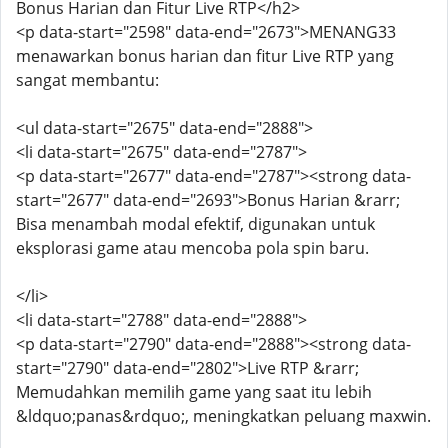
Bonus Harian dan Fitur Live RTP</h2>
<p data-start="2598" data-end="2673">MENANG33
menawarkan bonus harian dan fitur Live RTP yang
sangat membantu:
<ul data-start="2675" data-end="2888">
<li data-start="2675" data-end="2787">
<p data-start="2677" data-end="2787"><strong data-
start="2677" data-end="2693">Bonus Harian &rarr;
Bisa menambah modal efektif, digunakan untuk
eksplorasi game atau mencoba pola spin baru.
</li>
<li data-start="2788" data-end="2888">
<p data-start="2790" data-end="2888"><strong data-
start="2790" data-end="2802">Live RTP &rarr;
Memudahkan memilih game yang saat itu lebih
&ldquo;panas&rdquo;, meningkatkan peluang maxwin.