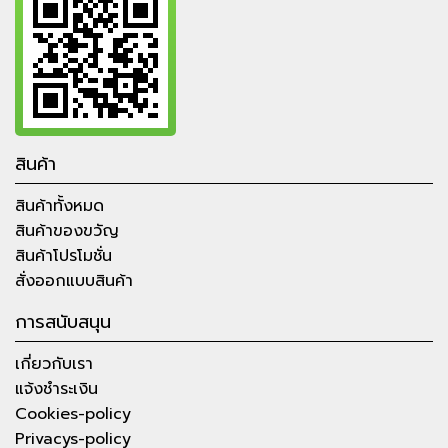
สินค้า
สินค้าทั้งหมด
สินค้าของขวัญ
สินค้าโปรโมชั่น
สั่งออกแบบสินค้า
การสนับสนุน
เกี่ยวกับเรา
แจ้งชำระเงิน
Cookies-policy
Privacys-policy