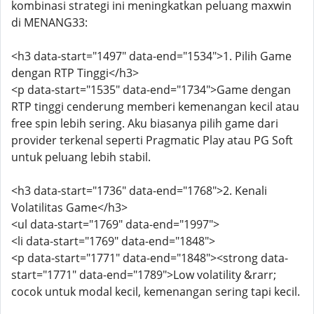
kombinasi strategi ini meningkatkan peluang maxwin
di MENANG33:
<h3 data-start="1497" data-end="1534">1. Pilih Game
dengan RTP Tinggi</h3>
<p data-start="1535" data-end="1734">Game dengan
RTP tinggi cenderung memberi kemenangan kecil atau
free spin lebih sering. Aku biasanya pilih game dari
provider terkenal seperti Pragmatic Play atau PG Soft
untuk peluang lebih stabil.
<h3 data-start="1736" data-end="1768">2. Kenali
Volatilitas Game</h3>
<ul data-start="1769" data-end="1997">
<li data-start="1769" data-end="1848">
<p data-start="1771" data-end="1848"><strong data-
start="1771" data-end="1789">Low volatility &rarr;
cocok untuk modal kecil, kemenangan sering tapi kecil.