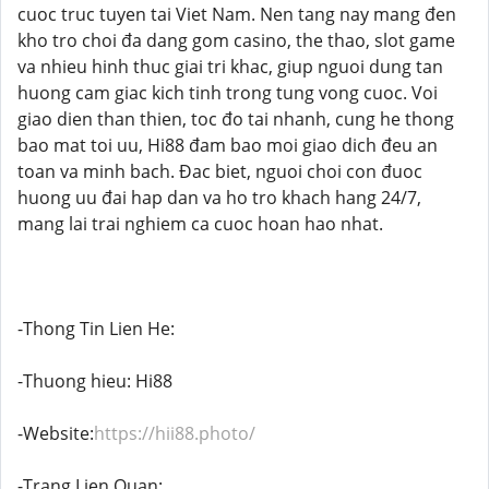
cuoc truc tuyen tai Viet Nam. Nen tang nay mang đen
kho tro choi đa dang gom casino, the thao, slot game
va nhieu hinh thuc giai tri khac, giup nguoi dung tan
huong cam giac kich tinh trong tung vong cuoc. Voi
giao dien than thien, toc đo tai nhanh, cung he thong
bao mat toi uu, Hi88 đam bao moi giao dich đeu an
toan va minh bach. Đac biet, nguoi choi con đuoc
huong uu đai hap dan va ho tro khach hang 24/7,
mang lai trai nghiem ca cuoc hoan hao nhat.
-Thong Tin Lien He:
-Thuong hieu: Hi88
-Website:
https://hii88.photo/
-Trang Lien Quan: