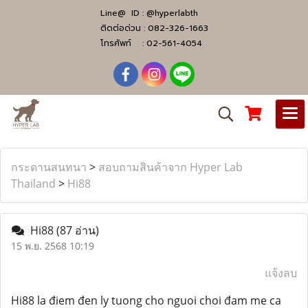
Line@ ID :
@hyperlabth
ติดต่อด่วน :
082-326-1663
โทรศัพท์ :
02-561-4054
กระดานสนทนา
>
สอบถามสินค้าจาก Hyper Lab
Thailand
>
Hi88
Hi88
(87 อ่าน)
15 พ.ย. 2568 10:19
แจ้งลบ
Hi88 la điem đen ly tuong cho nguoi choi đam me ca