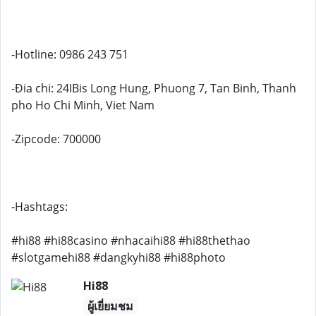
-Hotline: 0986 243 751
-Đia chi: 24IBis Long Hung, Phuong 7, Tan Binh, Thanh
pho Ho Chi Minh, Viet Nam
-Zipcode: 700000
-Hashtags:
#hi88 #hi88casino #nhacaihi88 #hi88thethao
#slotgamehi88 #dangkyhi88 #hi88photo
Hi88
ผู้เยี่ยมชม