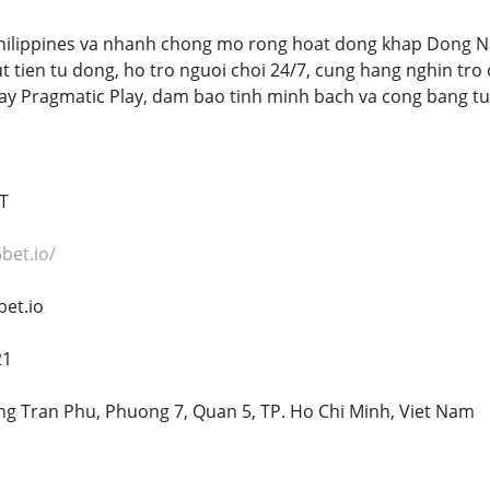
hilippines va nhanh chong mo rong hoat dong khap Dong Nam
t tien tu dong, ho tro nguoi choi 24/7, cung hang nghin tr
y Pragmatic Play, dam bao tinh minh bach va cong bang tuy
T
bet.io/
bet.io
21
ng Tran Phu, Phuong 7, Quan 5, TP. Ho Chi Minh, Viet Nam