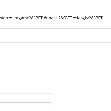
sino #slotgame286BET #nhacai286BET #dangky286BET