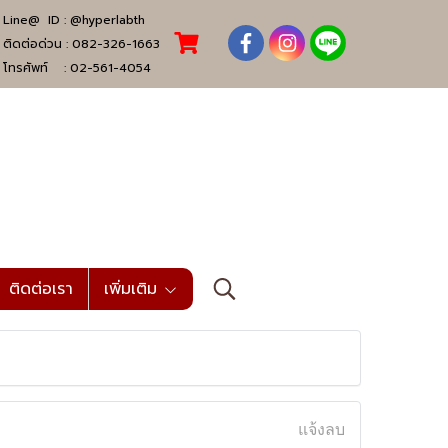
Line@ ID :
@hyperlabth
ติดต่อด่วน :
082-326-1663
โทรศัพท์ :
02-561-4054
ติดต่อเรา
เพิ่มเติม
แจ้งลบ