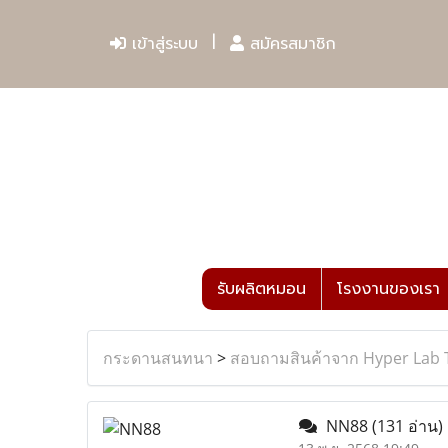
เข้าสู่ระบบ
สมัครสมาชิก
รับผลิตหมอน
โรงงานของเรา
กระดานสนทนา
>
สอบถามสินค้าจาก Hyper Lab 
NN88
(131 อ่าน)