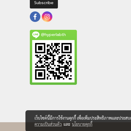
Subscribe
@hyperlabth
เว็บไซต์นี้มีการใช้งานคุกกี้ เพื่อเพิ่มประสิทธิภาพและประส
ความเป็นส่วนตัว
และ
นโยบายคุกกี้