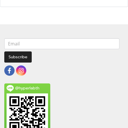
Subscribe
@hyperlabth