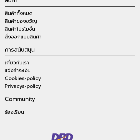
สินค้า
สินค้าทั้งหมด
สินค้าของขวัญ
สินค้าโปรโมชั่น
สั่งออกแบบสินค้า
การสนับสนุน
เกี่ยวกับเรา
แจ้งชำระเงิน
Cookies-policy
Privacys-policy
Community
ร้องเรียน