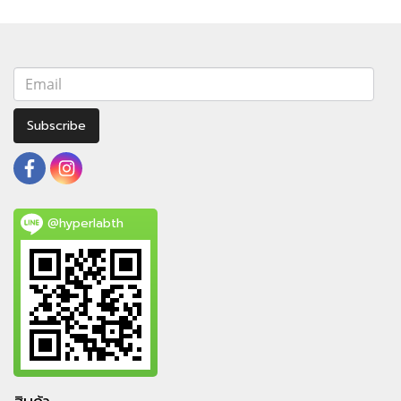
Subscribe
@hyperlabth