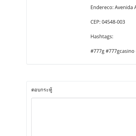
Endereco: Avenida A
CEP: 04548-003
Hashtags:
#777g #777gcasino
ตอบกระทู้