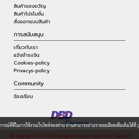
สินค้าของขวัญ
สินค้าโปรโมชั่น
สั่งออกแบบสินค้า
การสนับสนุน
เกี่ยวกับเรา
แจ้งชำระเงิน
Cookies-policy
Privacys-policy
Community
ร้องเรียน
บการณ์ที่ดีในการใช้งานเว็บไซต์ของท่าน ท่านสามารถอ่านรายละเอียดเพิ่มเติมได้ที่
© Copyright 2015-2023 All right reserved.
Hyper Lab Thailand