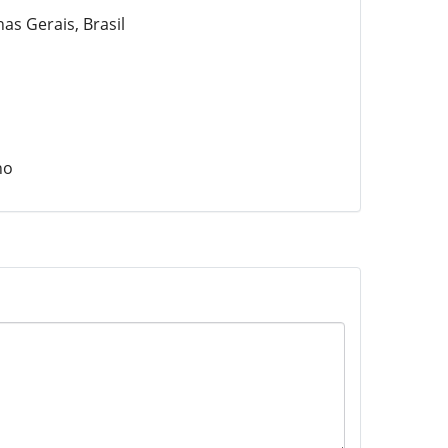
as Gerais, Brasil
no