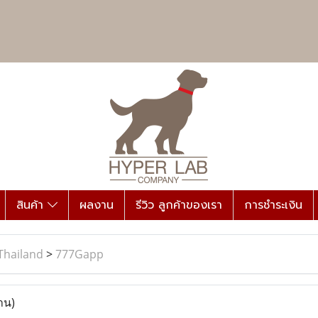
สินค้า
ผลงาน
รีวิว ลูกค้าของเรา
การชำระเงิน
Thailand
>
777Gapp
าน)