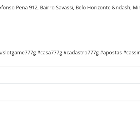
fonso Pena 912, Bairro Savassi, Belo Horizonte &ndash; Min
 #slotgame777g #casa777g #cadastro777g #apostas #cassi