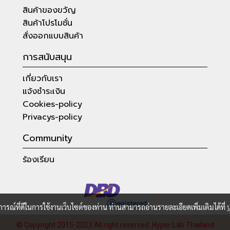
สินค้าของขวัญ
สินค้าโปรโมชั่น
สั่งออกแบบสินค้า
การสนับสนุน
เกี่ยวกับเรา
แจ้งชำระเงิน
Cookies-policy
Privacys-policy
Community
ร้องเรียน
บการณ์ที่ดีในการใช้งานเว็บไซต์ของท่าน ท่านสามารถอ่านรายละเอียดเพิ่มเติมได้ที่
© Copyright 2015-2023 All right reserved.
Hyper Lab Thailand