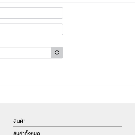
สินค้า
สินค้าทั้งหมด