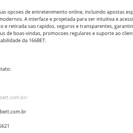
as opcoes de entretenimento online, incluindo apostas esp
modernos. A interface e projetada para ser intuitiva e acess
 e retirada sao rapidos, seguros e transparentes, garantin
s de boas-vindas, promocoes regulares e suporte ao client
abilidade da 166BET.
tato:
bett.com.br/
bett.com.br
-5621