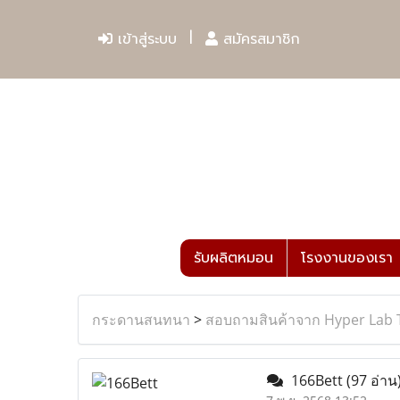
เข้าสู่ระบบ
สมัครสมาชิก
รับผลิตหมอน
โรงงานของเรา
กระดานสนทนา
>
สอบถามสินค้าจาก Hyper Lab 
166Bett
(97 อ่าน