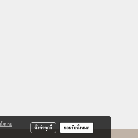
นโยบาย
ตั้งค่าคุกกี้
ยอมรับทั้งหมด