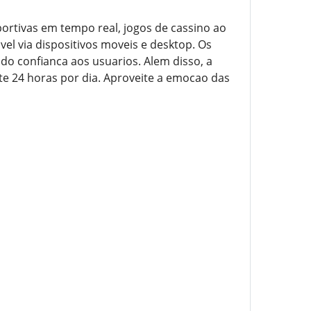
ortivas em tempo real, jogos de cassino ao
ivel via dispositivos moveis e desktop. Os
do confianca aos usuarios. Alem disso, a
e 24 horas por dia. Aproveite a emocao das