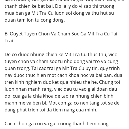
thanh chien ke bat bai. Do la ly do vi sao thi truong
mua ban ga Mit Tra Cu luon soi dong va thu hut su
quan tam lon tu cong dong.
Bi Quyet Tuyen Chon Va Cham Soc Ga Mit Tra Cu Tai
Trai
De co duoc nhung chien ke Mit Tra Cu thuc thu, viec
tuyen chon va cham soc tu nho dong vai tro vo cung
quan trong. Tai cac trai ga Mit Tra Cu uy tin, quy trinh
nay duoc thuc hien mot cach khoa hoc va bai ban, dua
tren kinh nghiem duc ket qua nhieu the he. Chung toi
luon nhan manh rang, viec dau tu vao giai doan dau
doi cua ga la chia khoa de tao ra nhung chien binh
manh me va ben bi. Mot con ga co nen tang tot se de
dang phat trien toi da tiem nang cua minh.
Cach chon ga con va ga truong thanh tiem nang