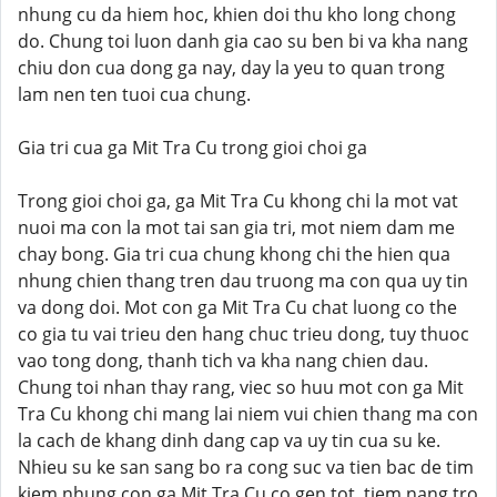
nhung cu da hiem hoc, khien doi thu kho long chong
do. Chung toi luon danh gia cao su ben bi va kha nang
chiu don cua dong ga nay, day la yeu to quan trong
lam nen ten tuoi cua chung.
Gia tri cua ga Mit Tra Cu trong gioi choi ga
Trong gioi choi ga, ga Mit Tra Cu khong chi la mot vat
nuoi ma con la mot tai san gia tri, mot niem dam me
chay bong. Gia tri cua chung khong chi the hien qua
nhung chien thang tren dau truong ma con qua uy tin
va dong doi. Mot con ga Mit Tra Cu chat luong co the
co gia tu vai trieu den hang chuc trieu dong, tuy thuoc
vao tong dong, thanh tich va kha nang chien dau.
Chung toi nhan thay rang, viec so huu mot con ga Mit
Tra Cu khong chi mang lai niem vui chien thang ma con
la cach de khang dinh dang cap va uy tin cua su ke.
Nhieu su ke san sang bo ra cong suc va tien bac de tim
kiem nhung con ga Mit Tra Cu co gen tot, tiem nang tro