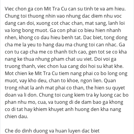
Viec chon ga con Mit Tra Cu can su tinh te va am hieu.
Chung toi thuong nhin vao nhung dac diem nhu voc
dang can doi, xuong cot chac chan, mat sang, lanh loi
va long bong muot. Ga con phai co bieu hien nhanh
nhen, khong co dau hieu benh tat. Dac biet, tong dong
cha me la yeu to hang dau ma chung toi can nhac. Ga
con tu cap cha me co thanh tich cao, gen tot se co kha
nang ke thua nhung pham chat uu viet. Doi voi ga
truong thanh, viec chon lua cang doi hoi su khat khe.
Mot chien ke Mit Tra Cu tiem nang phai co bo long ong
muot, vay kho deu, chan to khoe, ngon lien. Quan
trong nhat la anh mat phai co than, the hien su quyet
doan va li don. Chung toi cung kiem tra ky luong cac bo
phan nhu mo, cua, va tuong di de dam bao ga khong
co di tat hay khiem khuyet anh huong den kha nang
chien dau.
Che do dinh duong va huan luyen dac biet