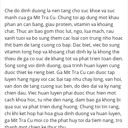
Che do dinh duong la nen tang cho suc khoe va suc
manh cua ga Mit Tra Cu. Chung toi ap dung mot khau
phan an can bang, giau protein, vitamin va khoang
chat. Thuc an bao gom thoc lut, ngo, lua mach, rau
xanh tuoi va bo sung them cac loai con trung nho hoac
thit bam de tang cuong co bap. Dac biet, viec bo sung
vitamin tong hop va khoang chat dinh ky la khong the
thieu de ga co suc de khang tot va phat trien toan dien.
Song song voi dinh duong, qua trinh huan luyen cung
duoc thiet ke rieng biet. Ga Mit Tra Cu can duoc tap
luyen hang ngay voi cac bai tap nhu chay long, van hoi,
van don de tang cuong suc ben, do deo dai va ky nang
chien dau. Viec huan luyen phai duoc thuc hien mot
cach khoa hoc, tu nhe den nang, dam bao ga khong bi
qua suc va phat trien dung huong. Chung toi tin rang,
chi khi ket hop hai hoa giua dinh duong va huan luyen,
ga Mit Tra Cu moi co the phat huy toi da tiem nang, tro
thanh mot chien ke thuc thu.