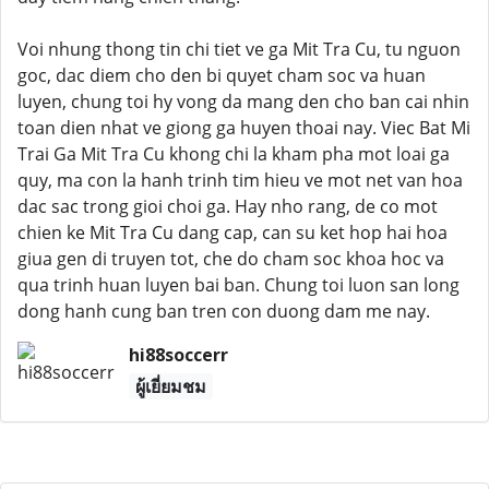
Voi nhung thong tin chi tiet ve ga Mit Tra Cu, tu nguon
goc, dac diem cho den bi quyet cham soc va huan
luyen, chung toi hy vong da mang den cho ban cai nhin
toan dien nhat ve giong ga huyen thoai nay. Viec Bat Mi
Trai Ga Mit Tra Cu khong chi la kham pha mot loai ga
quy, ma con la hanh trinh tim hieu ve mot net van hoa
dac sac trong gioi choi ga. Hay nho rang, de co mot
chien ke Mit Tra Cu dang cap, can su ket hop hai hoa
giua gen di truyen tot, che do cham soc khoa hoc va
qua trinh huan luyen bai ban. Chung toi luon san long
dong hanh cung ban tren con duong dam me nay.
hi88soccerr
ผู้เยี่ยมชม