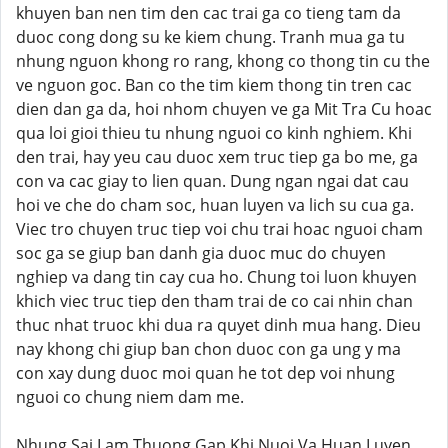
khuyen ban nen tim den cac trai ga co tieng tam da
duoc cong dong su ke kiem chung. Tranh mua ga tu
nhung nguon khong ro rang, khong co thong tin cu the
ve nguon goc. Ban co the tim kiem thong tin tren cac
dien dan ga da, hoi nhom chuyen ve ga Mit Tra Cu hoac
qua loi gioi thieu tu nhung nguoi co kinh nghiem. Khi
den trai, hay yeu cau duoc xem truc tiep ga bo me, ga
con va cac giay to lien quan. Dung ngan ngai dat cau
hoi ve che do cham soc, huan luyen va lich su cua ga.
Viec tro chuyen truc tiep voi chu trai hoac nguoi cham
soc ga se giup ban danh gia duoc muc do chuyen
nghiep va dang tin cay cua ho. Chung toi luon khuyen
khich viec truc tiep den tham trai de co cai nhin chan
thuc nhat truoc khi dua ra quyet dinh mua hang. Dieu
nay khong chi giup ban chon duoc con ga ung y ma
con xay dung duoc moi quan he tot dep voi nhung
nguoi co chung niem dam me.
Nhung Sai Lam Thuong Gap Khi Nuoi Va Huan Luyen