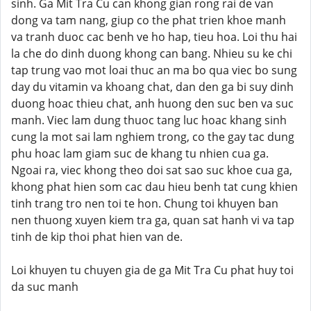
sinh. Ga Mit Tra Cu can khong gian rong rai de van
dong va tam nang, giup co the phat trien khoe manh
va tranh duoc cac benh ve ho hap, tieu hoa. Loi thu hai
la che do dinh duong khong can bang. Nhieu su ke chi
tap trung vao mot loai thuc an ma bo qua viec bo sung
day du vitamin va khoang chat, dan den ga bi suy dinh
duong hoac thieu chat, anh huong den suc ben va suc
manh. Viec lam dung thuoc tang luc hoac khang sinh
cung la mot sai lam nghiem trong, co the gay tac dung
phu hoac lam giam suc de khang tu nhien cua ga.
Ngoai ra, viec khong theo doi sat sao suc khoe cua ga,
khong phat hien som cac dau hieu benh tat cung khien
tinh trang tro nen toi te hon. Chung toi khuyen ban
nen thuong xuyen kiem tra ga, quan sat hanh vi va tap
tinh de kip thoi phat hien van de.
Loi khuyen tu chuyen gia de ga Mit Tra Cu phat huy toi
da suc manh