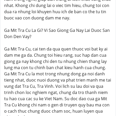
nhat. Khong chi dung lai o viec tim hieu, chung toi con
dua ra nhung loi khuyen huu ich de ban co the tu tin
buoc vao con duong dam me nay.
Ga Mit Tra Cu La Gi? Vi Sao Giong Ga Nay Lai Duoc San
Don Den Vay?
Ga Mit Tra Cu, cai ten da qua quen thuoc voi bat ky ai
dam me ga da. Chung toi hieu rang, suc hap dan cua
giong ga nay khong chi den tu nhung chien thang lay
lung ma con tu chinh ban chat kieu hanh cua chung.
Ga Mit Tra Cu la mot trong nhung dong ga noi danh
tieng nhat, duoc nuoi duong va phat trien manh me tai
vung dat Tra Cu, Tra Vinh. Voi lich su lau doi va qua
trinh chon loc nghiem ngat, chung da tro thanh niem
tu hao cua cac su ke Viet Nam. Su doc dao cua ga Mit
Tra Cu khong chi nam o gen di truyen quy bau ma con
o cach thuc chung duoc cham soc, huan luyen qua