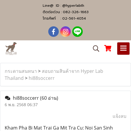
Line@ ID :
@hyperlabth
ติดต่อด่วน :
082-326-1663
โทรศัพท์ :
02-561-4054
กระดานสนทนา
>
สอบถามสินค้าจาก Hyper Lab
Thailand
>
hi88soccerr
hi88soccerr
(60 อ่าน)
6 พ.ย. 2568 06:37
แจ้งลบ
Kham Pha Bi Mat Trai Ga Mit Tra Cu: Noi San Sinh