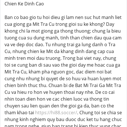
Chien Ke Dinh Cao
Ban co bao gio tu hoi dieu gi lam nen suc hut manh liet
cua giong ga Mit Tra Cu trong gioi su ke khong? Day
khong chi la mot giong ga thong thuong; chung la bieu
tuong cua su dung manh, tinh than chien dau qua cam
va ve dep doc dao. Tu nhung trai ga lung danh o Tra
Cu, nhung chien ke Mit da khang dinh dang cap cua
minh tren moi dau truong. Trong bai viet nay, chung
toi se cung ban di sau vao the gioi day me hoac cua ga
Mit Tra Cu, kham pha nguon goc, dac diem noi bat
cung nhu nhung bi quyet de so huu va huan luyen mot
chien binh thuc thu. Chuan bi de Bat Mi Trai Ga Mit Tra
Cu va hieu ro hon ve huyen thoai nay nhe. De co cai
nhin toan dien hon ve cac chien luoc va thong tin
chuyen sau lien quan den the gioi ga da, ban co the
tham khao tai
https://hi88.soccer/
. Chung toi se chia se
nhung kinh nghiem quy bau duoc duc ket tu hang chuc
nam trong nghe, giup ban trang bi kien thuc vung chac