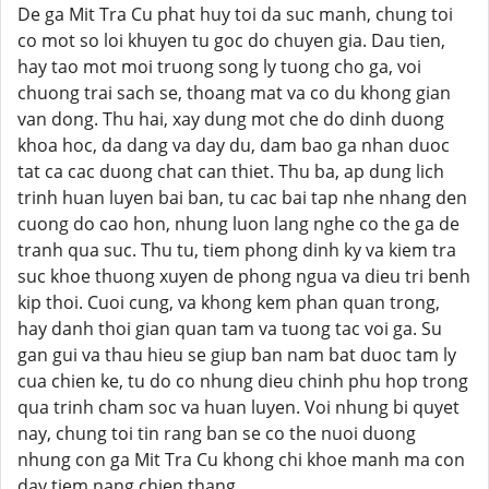
De ga Mit Tra Cu phat huy toi da suc manh, chung toi
co mot so loi khuyen tu goc do chuyen gia. Dau tien,
hay tao mot moi truong song ly tuong cho ga, voi
chuong trai sach se, thoang mat va co du khong gian
van dong. Thu hai, xay dung mot che do dinh duong
khoa hoc, da dang va day du, dam bao ga nhan duoc
tat ca cac duong chat can thiet. Thu ba, ap dung lich
trinh huan luyen bai ban, tu cac bai tap nhe nhang den
cuong do cao hon, nhung luon lang nghe co the ga de
tranh qua suc. Thu tu, tiem phong dinh ky va kiem tra
suc khoe thuong xuyen de phong ngua va dieu tri benh
kip thoi. Cuoi cung, va khong kem phan quan trong,
hay danh thoi gian quan tam va tuong tac voi ga. Su
gan gui va thau hieu se giup ban nam bat duoc tam ly
cua chien ke, tu do co nhung dieu chinh phu hop trong
qua trinh cham soc va huan luyen. Voi nhung bi quyet
nay, chung toi tin rang ban se co the nuoi duong
nhung con ga Mit Tra Cu khong chi khoe manh ma con
day tiem nang chien thang.