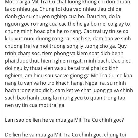
Mot trai ga Mit Tra Cu chat luong khong chi don thuan
la co nhieu ga. Chung toi dua vao nhieu tieu chi de
danh gia su chuyen nghiep cua ho. Dau tien, do la
nguon goc ro rang cua cac the he ga bo me, co giay to
chung minh hoac pha he ro rang. Cac trai uy tin se co
khu vuc nuoi duong rong rai, sach se, dam bao ve sinh
chuong trai va moi truong song ly tuong cho ga. Quy
trinh cham soc, tiem phong va kiem soat dich benh
phai duoc thuc hien nghiem ngat, minh bach. Dac biet,
doi ngu ky thuat vien va su ke tai trai phai co kinh
nghiem, am hieu sau sac ve giong ga Mit Tra Cu, co kha
nang tu van va ho tro khach hang. Ngoai ra, su minh
bach trong giao dich, cam ket ve chat luong ga va chinh
sach bao hanh cung la nhung yeu to quan trong tao
nen uy tin cua mot trai ga.
Lam sao de lien he va mua ga Mit Tra Cu chinh goc?
De lien he va mua ga Mit Tra Cu chinh goc, chung toi