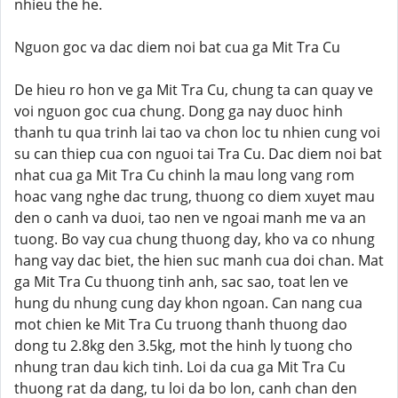
nhieu the he.
Nguon goc va dac diem noi bat cua ga Mit Tra Cu
De hieu ro hon ve ga Mit Tra Cu, chung ta can quay ve
voi nguon goc cua chung. Dong ga nay duoc hinh
thanh tu qua trinh lai tao va chon loc tu nhien cung voi
su can thiep cua con nguoi tai Tra Cu. Dac diem noi bat
nhat cua ga Mit Tra Cu chinh la mau long vang rom
hoac vang nghe dac trung, thuong co diem xuyet mau
den o canh va duoi, tao nen ve ngoai manh me va an
tuong. Bo vay cua chung thuong day, kho va co nhung
hang vay dac biet, the hien suc manh cua doi chan. Mat
ga Mit Tra Cu thuong tinh anh, sac sao, toat len ve
hung du nhung cung day khon ngoan. Can nang cua
mot chien ke Mit Tra Cu truong thanh thuong dao
dong tu 2.8kg den 3.5kg, mot the hinh ly tuong cho
nhung tran dau kich tinh. Loi da cua ga Mit Tra Cu
thuong rat da dang, tu loi da bo lon, canh chan den