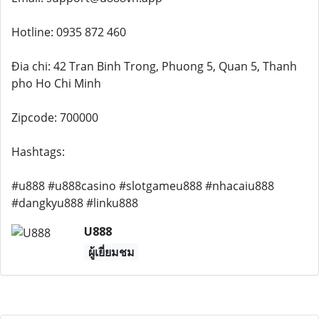
Hotline: 0935 872 460
Đia chi: 42 Tran Binh Trong, Phuong 5, Quan 5, Thanh
pho Ho Chi Minh
Zipcode: 700000
Hashtags:
#u888 #u888casino #slotgameu888 #nhacaiu888
#dangkyu888 #linku888
U888
ผู้เยี่ยมชม