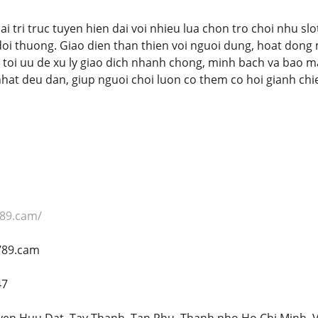
ai tri truc tuyen hien dai voi nhieu lua chon tro choi nhu sl
doi thuong. Giao dien than thien voi nguoi dung, hoat dong
 toi uu de xu ly giao dich nhanh chong, minh bach va bao m
hat deu dan, giup nguoi choi luon co them co hoi gianh chi
789.cam/
789.cam
47