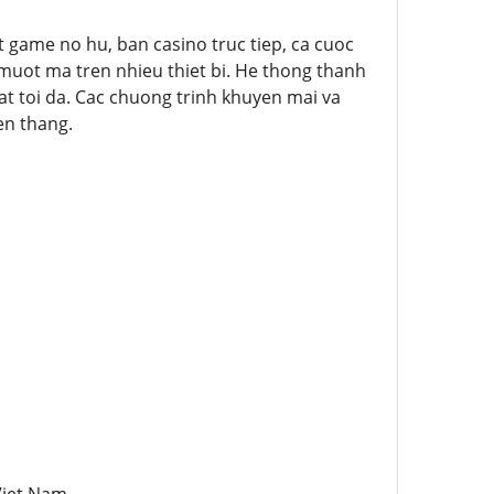
ot game no hu, ban casino truc tiep, ca cuoc
 muot ma tren nhieu thiet bi. He thong thanh
at toi da. Cac chuong trinh khuyen mai va
en thang.