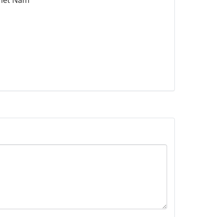
Viet Nam