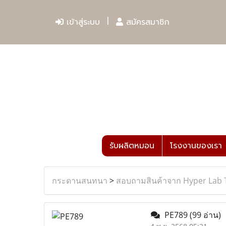
เข้าสู่ระบบ
สมัครสมาชิก
รับผลิตหมอน
โรงงานของเรา
กระดานสนทนา
>
สอบถามสินค้าจาก Hyper Lab 
PE789
(99 อ่าน)